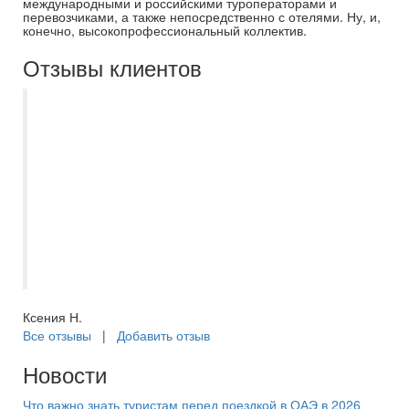
международными и российскими туроператорами и
перевозчиками, а также непосредственно с отелями. Ну, и,
конечно, высокопрофессиональный коллектив.
Отзывы клиентов
Поездка в Питер получилась благодаря
менеджеру Екатерине. Она помогала
решить все проблемы, всегда на связи и
всем готова помочь и подсказать. Очень
понравилось такое человеческое
отношение. Новогодний Питер
прекрасен! Очень рекомендую. Спасибо
большое менеджеру Екатерине !
Ксения Н.
Все отзывы
|
Добавить отзыв
Новости
Что важно знать туристам перед поездкой в ОАЭ в 2026