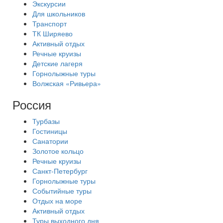
Экскурсии
Для школьников
Транспорт
ТК Ширяево
Активный отдых
Речные круизы
Детские лагеря
Горнолыжные туры
Волжская «Ривьера»
Россия
Турбазы
Гостиницы
Санатории
Золотое кольцо
Речные круизы
Санкт-Петербург
Горнолыжные туры
Событийные туры
Отдых на море
Активный отдых
Туры выходного дня