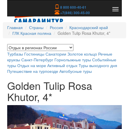
8 800 600-40-61
Показа
+7(846) 300-45-00
скрыть
меню
Главная
Страны
Россия
Краснодарский край
ГЛК Красная поляна
Golden Tulip Rosa Khutor, 4*
Турбазы
Гостиницы
Санатории
Золотое кольцо
Речные
круизы
Санкт-Петербург
Горнолыжные туры
Событийные
туры
Отдых на море
Активный отдых
Туры выходного дня
Путешествие на турпоезде
Автобусные туры
Golden Tulip Rosa
Khutor, 4*