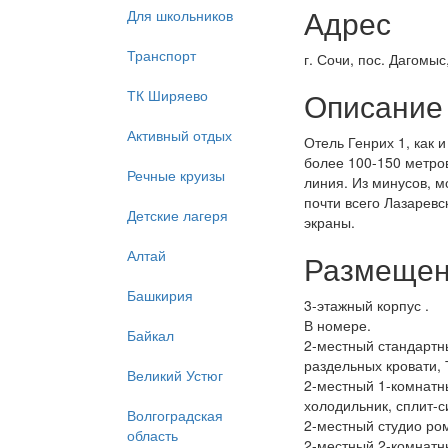
Адрес
Для школьников
Транспорт
г. Сочи, пос. Дагомыс
Описание
ТК Ширяево
Активный отдых
Отель Генрих 1, как 
более 100-150 метров
Речные круизы
линия. Из минусов, м
почти всего Лазаревс
Детские лагеря
экраны.
Алтай
Размеще
Башкирия
3-этажный корпус .
В номере.
Байкал
2-местный стандартны
раздельных кровати, 
Великий Устюг
2-местный 1-комнатны
холодильник, сплит-с
Волгоградская
2-местный студио ром
область
2-местный 2-комнатны