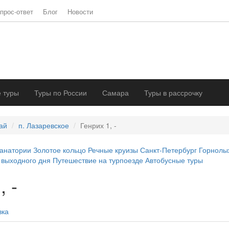
прос-ответ
Блог
Новости
 туры
Туры по России
Самара
Туры в рассрочку
ай
п. Лазаревское
Генрих 1, -
анатории
Золотое кольцо
Речные круизы
Санкт-Петербург
Горнолы
 выходного дня
Путешествие на турпоезде
Автобусные туры
, -
вка