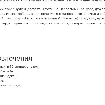
й люкс с кухней (состоит из гостинной и спальни) - санузел, двусп
он, мягкая мебель, встроенная кухня с микроволновой печью и на
й люкс с сауной (состоит из гостинной и спальни) - санузел, двусп
нтр, холодильник, телефон,мягкая мебель, в санузле паровая каб
звлечения
ый, в 50 метрах от отеля..
бассейн.
площадка..
а..
тская площадка