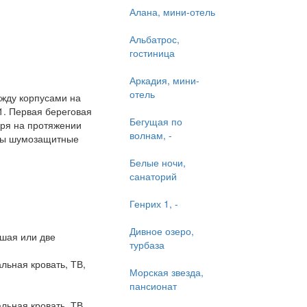
Алана, мини-отель
Альбатрос,
гостиница
Аркадия, мини-
отель
ежду корпусами на
1. Первая береговая
Бегущая по
оря на протяжении
волнам, -
лены шумозащитные
Белые ночи,
санаторий
Генрих 1, -
Дивное озеро,
ьшая или две
турбаза
льная кровать, ТВ,
Морская звезда,
пансионат
льная кровать, ТВ,