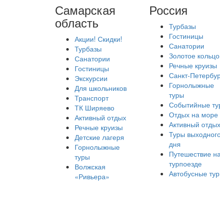
Самарская
Россия
область
Турбазы
Гостиницы
Акции! Скидки!
Санатории
Турбазы
Золотое кольцо
Санатории
Речные круизы
Гостиницы
Санкт-Петербур
Экскурсии
Горнолыжные
Для школьников
туры
Транспорт
Событийные ту
ТК Ширяево
Отдых на море
Активный отдых
Активный отды
Речные круизы
Туры выходног
Детские лагеря
дня
Горнолыжные
Путешествие н
туры
турпоезде
Волжская
Автобусные ту
«Ривьера»