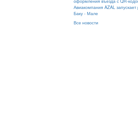
оформления въезда с QR-код
роновой Евгении,
Авиакомпания AZAL запускает
торая работает в
Баку - Мале
мпании
Все новости
АМАРАИНТУР» за
ганизованный тур
ходного дня с 04.09
 07.09 Самара-
ратов-Балаково, на
плоход Валерий
алов. Уже второй раз
ее помощью у нас
ошли чудесные
ходные, это
схитительно! Всё
ло на высочайшем
овне. Это человек не
лько высокой
алификации, но и