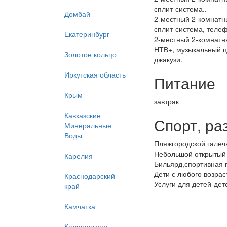
сплит-система..
Домбай
2-местный 2-комнатны
сплит-система, телеф
Екатеринбург
2-местный 2-комнатны
НТВ+, музыкальный це
Золотое кольцо
джакузи.
Иркутская область
Питание
Крым
завтрак
Кавказские
Спорт, ра
Минеральные
Воды
Пляжгородской галечн
Небольшой открытый 
Карелия
Бильярд,спортивная 
Дети с любого возраст
Краснодарский
Услуги для детей-де
край
Камчатка
Калининград