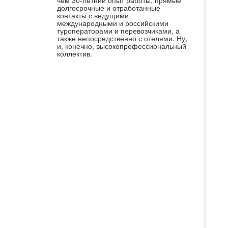
чем 30-летний опыт работы, прямые
долгосрочные и отработанные
Ми
контакты с ведущими
ко
международными и российскими
туроператорами и перевозчиками, а
ко
также непосредственно с отелями. Ну,
и, конечно, высокопрофессиональный
«С
коллектив.
ор
вы
по
Са
те
Чк
с 
пр
вы
во
бы
ур
то
кв