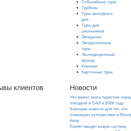
Событийные туры
Турбазы
Туры выходного
дня
Туры для
школьников
Экскурсии
Экскурсионные
туры
Экспедиционные
круизы
Клиники
Карточные туры
ывы клиентов
Новости
Что важно знать туристам пере
брый день! Отзывы
поездкой в ОАЭ в 2026 году
сать не умею…Но
Хорошие новости для тех, кто
ень хотела бы
планирует путешествие в Венг
Кипр
разить огромную
Египет вводит новую систему
агодарность