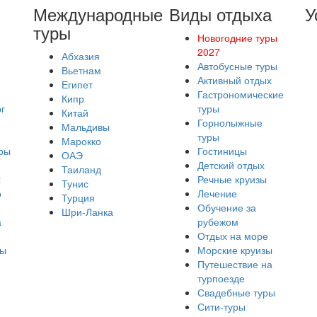
Международные
Виды отдыха
У
туры
Новогодние туры
2027
Абхазия
Автобусные туры
Вьетнам
Активный отдых
Египет
Гастрономические
Кипр
г
туры
Китай
Горнолыжные
Мальдивы
туры
Марокко
ры
Гостиницы
ОАЭ
Детский отдых
Таиланд
х
Речные круизы
Тунис
о
Лечение
Турция
Обучение за
Шри-Ланка
а
рубежом
Отдых на море
ры
Морские круизы
Путешествие на
турпоезде
Свадебные туры
Сити-туры