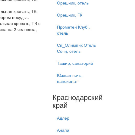
Орешник, отель
альная кровать, ТВ,
Орешник, ГК
бором посуды..
альная кровать, ТВ с
Прометей Клуб ,
ина на 2 человека,
отель
Сп_Олимпик Отель
Сочи, отель
Ташир, санаторий
Южная ночь,
пансионат
Краснодарский
край
Адлер
Анапа