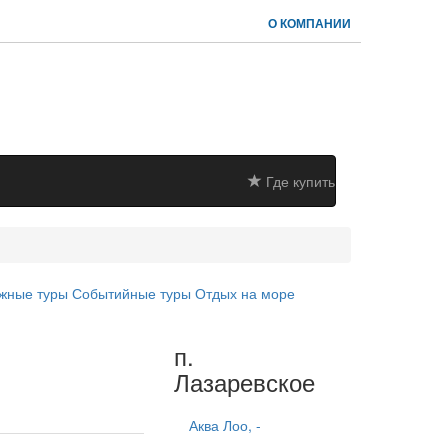
О КОМПАНИИ
Где купить
жные туры
Событийные туры
Отдых на море
п.
Лазаревское
Аква Лоо, -