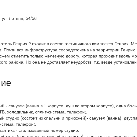
, ул. Летняя, 54/56
и отель Генрих 2 входит в состав гостиничного комплекса Генрих. М
. Почти вся инфраструктура сосредоточена на территории Генрих 
ожем отметить только железную дорогу, которая проходит вдоль м
кого района. Но она не доставляет неудобств, т.к. везде установ
ние
й - санузел (ванна в 1 корпусе, душ во втором корпусе), одна бол
ТВ, холодильник, сплит-система, телефон;.
й студио (состоит из спальни и прихожей)- санузел (ванна), двуспа
истема, телефон;.
антика - стилизованный номер студио. .
й люкс (состоит из гостинной и спальни) - санузел с душем, двуспа