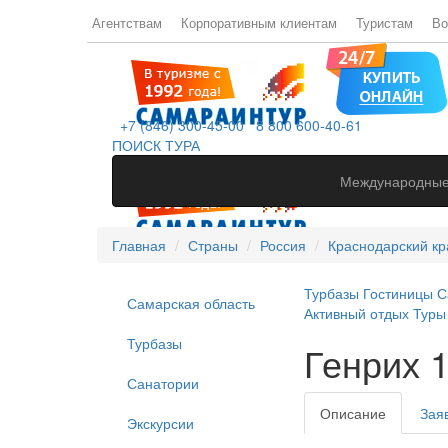
Агентствам
Корпоративным клиентам
Туристам
Во
+7 (846) 300-45-00
8 800 600-40-61
ПОИСК ТУРА
Международные
Главная
Страны
Россия
Краснодарский кр
Турбазы
Гостиницы
С
Самарская область
Активный отдых
Туры
Турбазы
Генрих 1
Санатории
Описание
Зая
Экскурсии