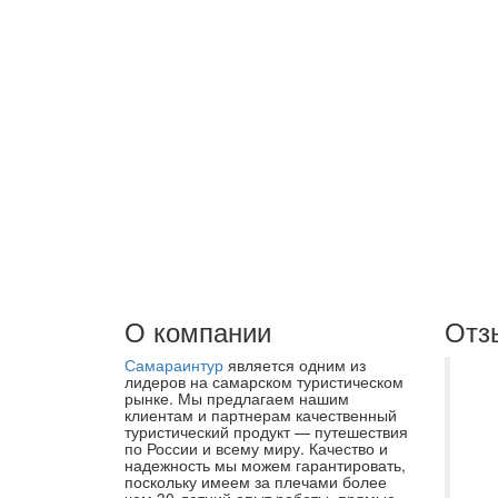
О компании
Отз
Самараинтур
является одним из
До
лидеров на самарском туристическом
рынке. Мы предлагаем нашим
пи
клиентам и партнерам качественный
туристический продукт — путешествия
оч
по России и всему миру. Качество и
вы
надежность мы можем гарантировать,
поскольку имеем за плечами более
бл