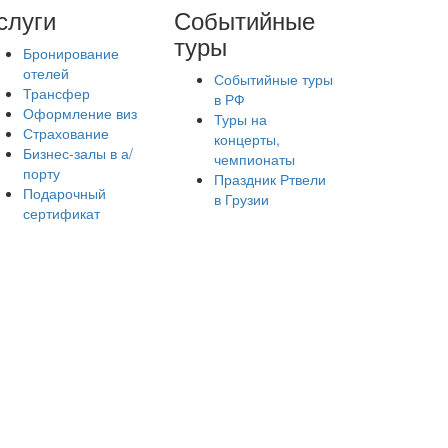
слуги
Событийные
туры
Бронирование
отелей
Событийные туры
Трансфер
в РФ
Оформление виз
Туры на
Страхование
концерты,
Бизнес-залы в а/
чемпионаты
порту
Праздник Ртвели
Подарочный
в Грузии
сертификат