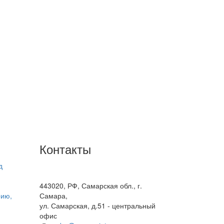
Контакты
д
+7(846) 300-45-00
8 800 600 40 61
443020, РФ, Самарская обл., г.
рию,
Самара,
ул. Самарская, д.51 - центральный
офис