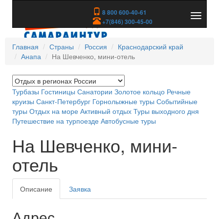
8 800 600-40-61
Показа
+7(846) 300-45-00
скрыть
меню
Главная
Страны
Россия
Краснодарский край
Анапа
На Шевченко, мини-отель
Турбазы
Гостиницы
Санатории
Золотое кольцо
Речные
круизы
Санкт-Петербург
Горнолыжные туры
Событийные
туры
Отдых на море
Активный отдых
Туры выходного дня
Путешествие на турпоезде
Автобусные туры
На Шевченко, мини-
отель
Описание
Заявка
Адрес