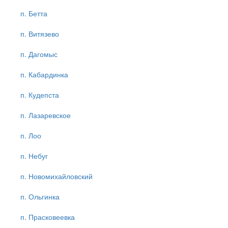
п. Бетта
п. Витязево
п. Дагомыс
п. Кабардинка
п. Кудепста
п. Лазаревское
п. Лоо
п. Небуг
п. Новомихайловский
п. Ольгинка
п. Прасковеевка