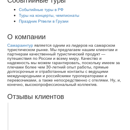
Событийные туры в РФ
Туры на концерты, чемпионаты
Праздник Ртвели в Грузии
О компании
Самараинтур
является одним из лидеров на самарском
туристическом рынке. Мы предлагаем нашим клиентам и
партнерам качественный туристический продукт —
путешествия по России и всему миру. Качество и
надежность мы можем гарантировать, поскольку имеем за
плечами более чем 30-летний опыт работы, прямые
долгосрочные и отработанные контакты с ведущими
международными и российскими туроператорами и
перевозчиками, а также непосредственно с отелями. Ну, и,
конечно, высокопрофессиональный коллектив.
Отзывы клиентов
Выражаю огромную благодарность
Виктории за организацию моего отдыха!
Вот уже более пяти лет я обращаюсь к