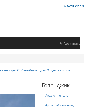
О КОМПАНИИ
Где купить
жные туры
Событийные туры
Отдых на море
Геленджик
Азария , отель
Архипо-Осиповка,