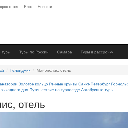
прос-ответ
Блог
Новости
 туры
Туры по России
Самара
Туры в рассрочку
ай
Геленджик
Манополис, отель
анатории
Золотое кольцо
Речные круизы
Санкт-Петербург
Горнолы
 выходного дня
Путешествие на турпоезде
Автобусные туры
ис, отель