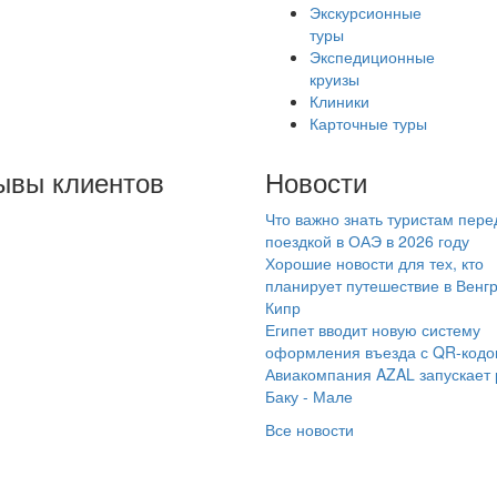
Экскурсионные
туры
Экспедиционные
круизы
Клиники
Карточные туры
ывы клиентов
Новости
Что важно знать туристам пере
неджер Мария (ТЦ
поездкой в ОАЭ в 2026 году
рора) помогла в
Хорошие новости для тех, кто
ссрочку в 2 платежа
планирует путешествие в Венг
Кипр
иобрести
Египет вводит новую систему
скурсионный
оформления въезда с QR-код
вогодний тур в Казань.
Авиакомпания AZAL запускает
смотря на сложности
Баку - Мале
возможным отказом
Все новости
ра из-за болезни
бенка, Мария помогла