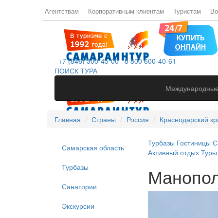
Агентствам
Корпоративным клиентам
Туристам
Во
+7 (846) 300-45-00
8 800 600-40-61
ПОИСК ТУРА
Международные
Главная
Страны
Россия
Краснодарский кр
Турбазы
Гостиницы
С
Самарская область
Активный отдых
Туры
Турбазы
Манопол
Санатории
Экскурсии