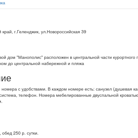
вка
 край, г.Геленджик, ул.Новороссийская 39
вой дом "Манополис" расположен в центральной части курортного 
ком до центральной набережной и пляжа
ние
ые номера с удобствами. В каждом номере есть: санузел (душевая ка
- система, телефон. Номера мебелированные двуспальной кровать
м.
 обед 250 р. сутки.