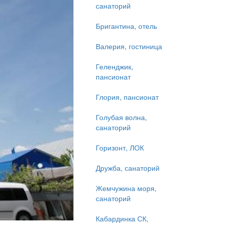
санаторий
Бригантина, отель
Валерия, гостиница
Геленджик,
пансионат
Глория, пансионат
Голубая волна,
санаторий
Горизонт, ЛОК
Дружба, санаторий
Жемчужина моря,
санаторий
Кабардинка СК,