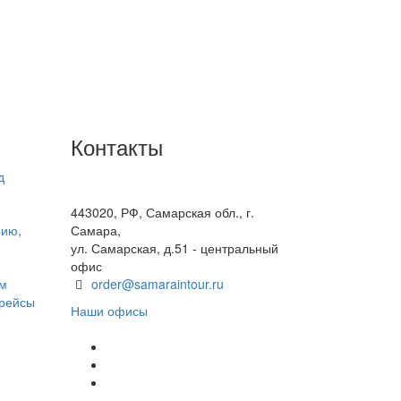
Контакты
д
+7(846) 300-45-00
8 800 600 40 61
443020, РФ, Самарская обл., г.
рию,
Самара,
ул. Самарская, д.51 - центральный
офис
ом
order@samaraintour.ru
 рейсы
Наши офисы