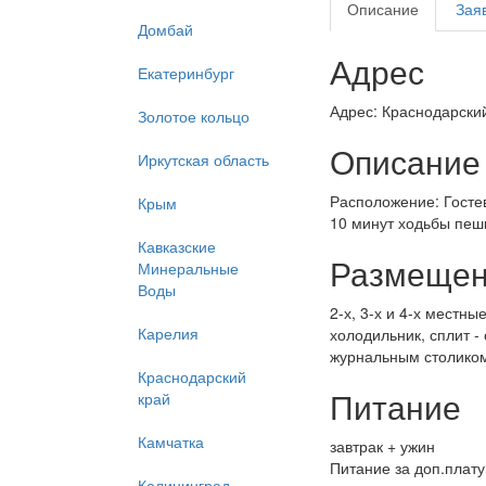
Описание
Зая
Домбай
Адрес
Екатеринбург
Адрес: Краснодарский
Золотое кольцо
Описание
Иркутская область
Расположение: Госте
Крым
10 минут ходьбы пеш
Кавказские
Размеще
Минеральные
Воды
2-х, 3-х и 4-х местн
Карелия
холодильник, сплит 
журнальным столико
Краснодарский
Питание
край
Камчатка
завтрак + ужин
Питание за доп.плату,
Калининград