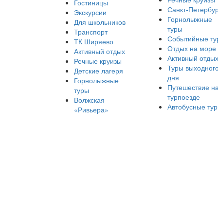
Гостиницы
Санкт-Петербур
Экскурсии
Горнолыжные
Для школьников
туры
Транспорт
Событийные ту
ТК Ширяево
Отдых на море
Активный отдых
Активный отды
Речные круизы
Туры выходног
Детские лагеря
дня
Горнолыжные
Путешествие н
туры
турпоезде
Волжская
Автобусные ту
«Ривьера»