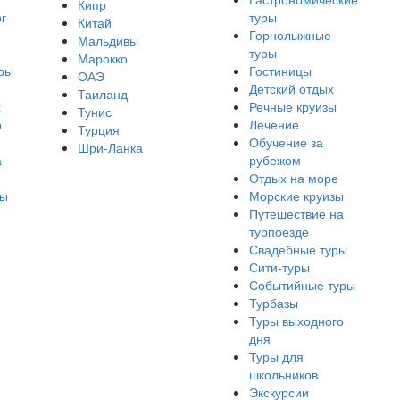
Кипр
г
туры
Китай
Горнолыжные
Мальдивы
туры
Марокко
ры
Гостиницы
ОАЭ
Детский отдых
Таиланд
х
Речные круизы
Тунис
о
Лечение
Турция
Обучение за
Шри-Ланка
а
рубежом
Отдых на море
ры
Морские круизы
Путешествие на
турпоезде
Свадебные туры
Сити-туры
Событийные туры
Турбазы
Туры выходного
дня
Туры для
школьников
Экскурсии