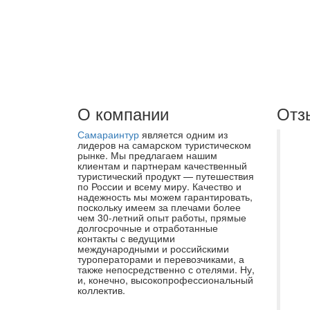
О компании
Отз
Самараинтур
является одним из
Ме
лидеров на самарском туристическом
рынке. Мы предлагаем нашим
Ав
клиентам и партнерам качественный
туристический продукт — путешествия
ра
по России и всему миру. Качество и
пр
надежность мы можем гарантировать,
поскольку имеем за плечами более
эк
чем 30-летний опыт работы, прямые
долгосрочные и отработанные
но
контакты с ведущими
Не
международными и российскими
туроператорами и перевозчиками, а
с 
также непосредственно с отелями. Ну,
и, конечно, высокопрофессиональный
ту
коллектив.
ре