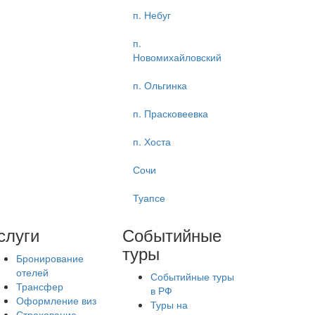
п. Небуг
п.
Новомихайловский
п. Ольгинка
п. Прасковеевка
п. Хоста
Сочи
Туапсе
слуги
Событийные
туры
Бронирование
отелей
Событийные туры
Трансфер
в РФ
Оформление виз
Туры на
Страхование