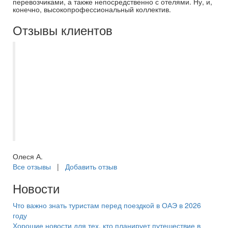
перевозчиками, а также непосредственно с отелями. Ну, и,
конечно, высокопрофессиональный коллектив.
Отзывы клиентов
Неоднократно пользовалась услугами
компании для организации своего
отдыха, всегда быстро, четко и с
погружением в детали заказа. Оплата
частями, сопровождение в прездке,
возможность выбрать доп опции при
перелёте
Олеся А.
Все отзывы
|
Добавить отзыв
Новости
Что важно знать туристам перед поездкой в ОАЭ в 2026
году
Хорошие новости для тех, кто планирует путешествие в