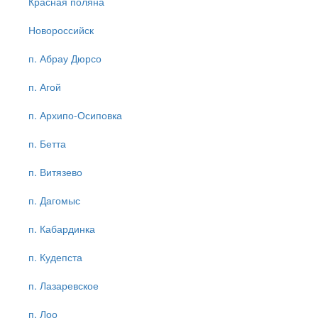
Красная поляна
Новороссийск
п. Абрау Дюрсо
п. Агой
п. Архипо-Осиповка
п. Бетта
п. Витязево
п. Дагомыс
п. Кабардинка
п. Кудепста
п. Лазаревское
п. Лоо