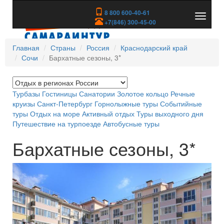
8 800 600-40-61
Показа
+7(846) 300-45-00
скрыть
меню
Главная
Страны
Россия
Краснодарский край
Сочи
Бархатные сезоны, 3*
Турбазы
Гостиницы
Санатории
Золотое кольцо
Речные
круизы
Санкт-Петербург
Горнолыжные туры
Событийные
туры
Отдых на море
Активный отдых
Туры выходного дня
Путешествие на турпоезде
Автобусные туры
Бархатные сезоны, 3*