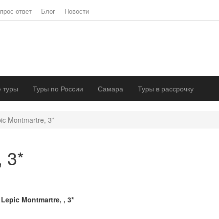
прос-ответ
Блог
Новости
 туры
Туры по России
Самара
Туры в рассрочку
ic Montmartre, 3*
 3*
 Lepic Montmartre, , 3*