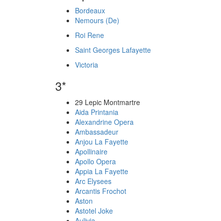
Bordeaux
Nemours (De)
Roi Rene
Saint Georges Lafayette
Victoria
3*
29 Lepic Montmartre
Aida Printania
Alexandrine Opera
Ambassadeur
Anjou La Fayette
Apollinaire
Apollo Opera
Appia La Fayette
Arc Elysees
Arcantis Frochot
Aston
Astotel Joke
Aulivia