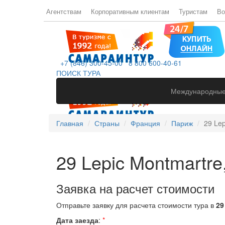
Агентствам
Корпоративным клиентам
Туристам
Во
+7 (846) 300-45-00
8 800 600-40-61
ПОИСК ТУРА
Международные
Главная
Страны
Франция
Париж
29 Lep
29 Lepic Montmartre,
Заявка на расчет стоимости
Отправьте заявку для расчета стоимости тура в
29
Дата заезда
:
*