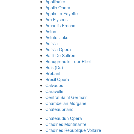
Apollinaire
Apollo Opera
Appia La Fayette
Arc Elysees
Arcantis Frochot
Aston
Astotel Joke
Aulivia
Aulivia Opera
Bailli De Suffren
Beaugrenelle Tour Eiffel
Bois (Du)
Brebant
Bresil Opera
Calvados
Caravelle
Central Saint Germain
Chambellan Morgane
Chateaubriand
Chateaudun Opera
Citadines Montmartre
Citadines Republique Voltaire