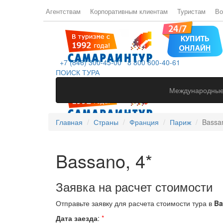
Агентствам
Корпоративным клиентам
Туристам
Во
+7 (846) 300-45-00
8 800 600-40-61
ПОИСК ТУРА
Международные
Главная
Страны
Франция
Париж
Bassan
Bassano, 4*
Заявка на расчет стоимости
Отправьте заявку для расчета стоимости тура в
Ba
Дата заезда
:
*