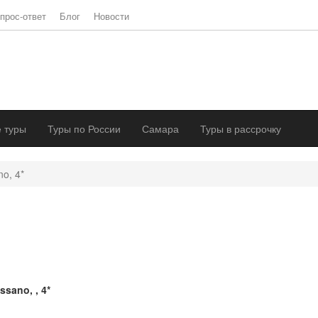
прос-ответ
Блог
Новости
 туры
Туры по России
Самара
Туры в рассрочку
o, 4*
ssano, , 4*