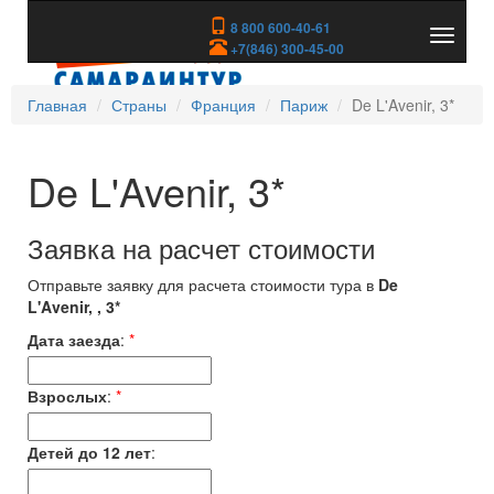
8 800 600-40-61
Показа
+7(846) 300-45-00
скрыть
меню
Главная
Страны
Франция
Париж
De L'Avenir, 3*
De L'Avenir, 3*
Заявка на расчет стоимости
Отправьте заявку для расчета стоимости тура в
De
L'Avenir, , 3*
Дата заезда
:
*
Взрослых
:
*
Детей до 12 лет
: