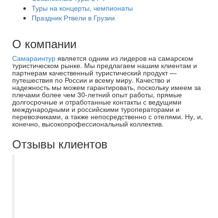
Туры на концерты, чемпионаты
Праздник Ртвели в Грузии
О компании
Самараинтур
является одним из лидеров на самарском
туристическом рынке. Мы предлагаем нашим клиентам и
партнерам качественный туристический продукт —
путешествия по России и всему миру. Качество и
надежность мы можем гарантировать, поскольку имеем за
плечами более чем 30-летний опыт работы, прямые
долгосрочные и отработанные контакты с ведущими
международными и российскими туроператорами и
перевозчиками, а также непосредственно с отелями. Ну, и,
конечно, высокопрофессиональный коллектив.
Отзывы клиентов
Туроператор Екатерина в г.
Новокуйбышевске просто умничка. Не
изменено идем к ней, учитывает все
пожелания, не настаивает на своем
выборе если вы идете уже с чем то