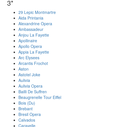
3*
29 Lepic Montmartre
Aida Printania
Alexandrine Opera
Ambassadeur
Anjou La Fayette
Apollinaire
Apollo Opera
Appia La Fayette
Arc Elysees
Arcantis Frochot
Aston
Astotel Joke
Aulivia
Aulivia Opera
Bailli De Suffren
Beaugrenelle Tour Eiffel
Bois (Du)
Brebant
Bresil Opera
Calvados
Caravelle