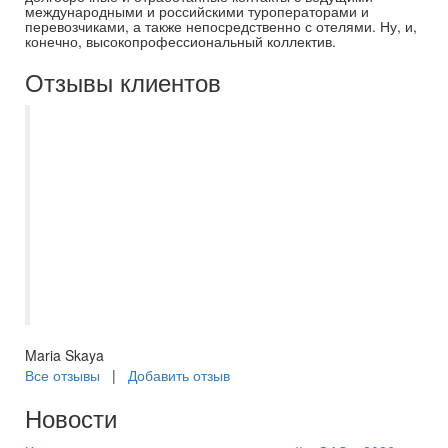
международными и российскими туроператорами и
перевозчиками, а также непосредственно с отелями. Ну, и,
конечно, высокопрофессиональный коллектив.
Отзывы клиентов
Менеджер Есения несколько лет уже
оформляет нам визы и туры. Все четко,
быстро и по делу. Сегодня авиакомпания
(напрямую покупали) отменила нам все
рейсы накануне вылета. Есения весь
день была со мной на связи и из
ниоткуда нашла нам чартеры, о которых
мы даже не знали. Спасибо ей огромное!
Maria Skaya
Все отзывы
|
Добавить отзыв
Новости