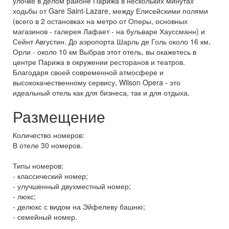
улочке в делом районе Парижа в нескольких минутах
ходьбы от Gare Saint-Lazare, между Елисейскими полями
(всего в 2 остановках на метро от Оперы, основных
магазинов - галерея Лафает - на бульваре Хауссманн) и
Сейнт Августин. До аэропорта Шарль де Голь около 16 км,
Орли - около 10 км Выбрав этот отель, вы окажетесь в
центре Парижа в окружении ресторанов и театров.
Благодаря своей современной атмосфере и
высококачественному сервису, Wilson Opera - это
идеальный отель как для бизнеса, так и для отдыха.
Размещение
Количество номеров:
В отеле 30 номеров.
Типы номеров:
- классический номер;
- улучшенный двухместный номер;
- люкс;
- делюкс с видом на Эйфелеву башню;
- семейный номер.