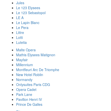
Jules
Le 123 Elysees
Le 123 Sebastopol
LE A
Le Lapin Blanc
Le Pera
Littre
Lotti
Lutetia
Malte Opera
Mathis Elysees Matignon
Mayfair
Millennium
Montfleuri Arc De Triomphe
New Hotel Roblin
Normandy
Onlysuites Paris CDG
Opera Cadet
Park Lane
Pavillon Henri IV
Prince De Galles