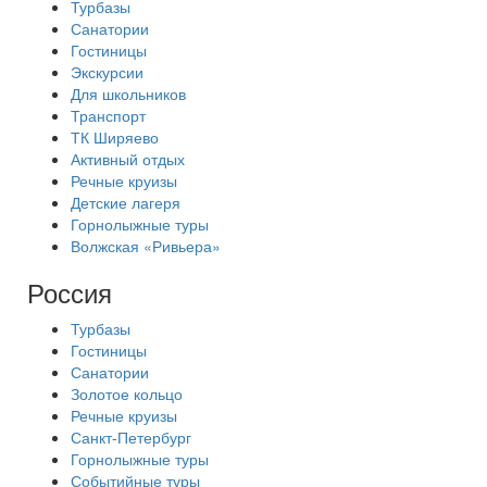
Турбазы
Санатории
Гостиницы
Экскурсии
Для школьников
Транспорт
ТК Ширяево
Активный отдых
Речные круизы
Детские лагеря
Горнолыжные туры
Волжская «Ривьера»
Россия
Турбазы
Гостиницы
Санатории
Золотое кольцо
Речные круизы
Санкт-Петербург
Горнолыжные туры
Событийные туры