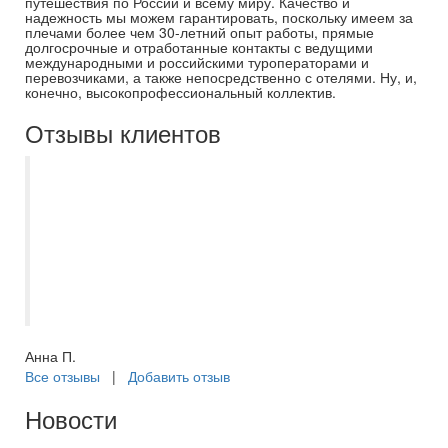
путешествия по России и всему миру. Качество и
надежность мы можем гарантировать, поскольку имеем за
плечами более чем 30-летний опыт работы, прямые
долгосрочные и отработанные контакты с ведущими
международными и российскими туроператорами и
перевозчиками, а также непосредственно с отелями. Ну, и,
конечно, высокопрофессиональный коллектив.
Отзывы клиентов
С Самараинтур отдыхаем уже не первый
год, в этот раз были в Эмиратах.
Огромное спасибо менеджеру Кристине -
как и всегда помогла выбрать отличный
отель. Всё быстро и чётко. Спасибо за
отличный отдых!
Анна П.
Все отзывы
|
Добавить отзыв
Новости