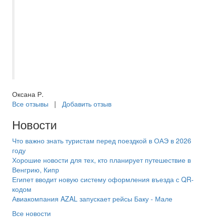
раньше нас на отдых. Я выражаю
большую благодарность сотрудникам
Анекс тура , в особенности Тимуру и
Полькиной Есении . Спасибо большое ??
Надеюсь на дальнейшее сотрудничество
.
Оксана Р.
Все отзывы
|
Добавить отзыв
Новости
Что важно знать туристам перед поездкой в ОАЭ в 2026
году
Хорошие новости для тех, кто планирует путешествие в
Венгрию, Кипр
Египет вводит новую систему оформления въезда с QR-
кодом
Авиакомпания AZAL запускает рейсы Баку - Мале
Все новости