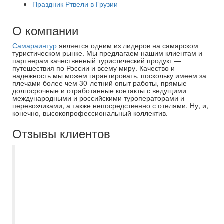
Праздник Ртвели в Грузии
О компании
Самараинтур
является одним из лидеров на самарском
туристическом рынке. Мы предлагаем нашим клиентам и
партнерам качественный туристический продукт —
путешествия по России и всему миру. Качество и
надежность мы можем гарантировать, поскольку имеем за
плечами более чем 30-летний опыт работы, прямые
долгосрочные и отработанные контакты с ведущими
международными и российскими туроператорами и
перевозчиками, а также непосредственно с отелями. Ну, и,
конечно, высокопрофессиональный коллектив.
Отзывы клиентов
Добрый день! Хочу написать отзыв о
поездке в Дубай! Купили тур в
Самараинтур, офис Мегасити Прилетели
встретили на комфортабельных
автобусах , встреча с гидом прошла
замечательно , общительный Тимур , все