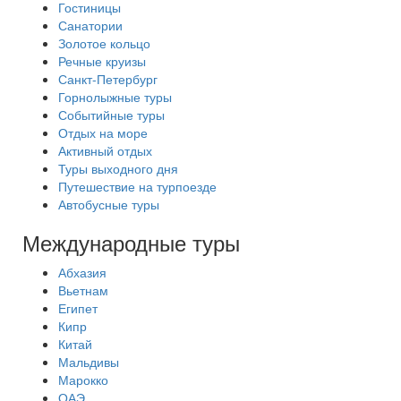
Гостиницы
Санатории
Золотое кольцо
Речные круизы
Санкт-Петербург
Горнолыжные туры
Событийные туры
Отдых на море
Активный отдых
Туры выходного дня
Путешествие на турпоезде
Автобусные туры
Международные туры
Абхазия
Вьетнам
Египет
Кипр
Китай
Мальдивы
Марокко
ОАЭ