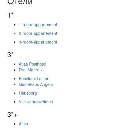
Отели
1*
1-room-appartement
2-room-appartement
3-room-appartement
3*
Atlas Posthotel
Drei Mohren
Familotel Leiner
Gastehaus Angela
Hausberg
Vier Jahreszeinten
3*+
Atlas