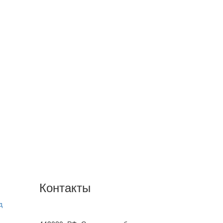
Контакты
д
+7(846) 300-45-00
8 800 600 40 61