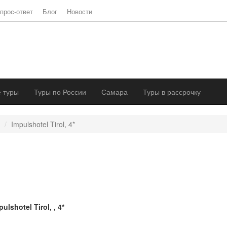
прос-ответ
Блог
Новости
 туры
Туры по России
Самара
Туры в рассрочку
Impulshotel Tirol, 4*
pulshotel Tirol, , 4*