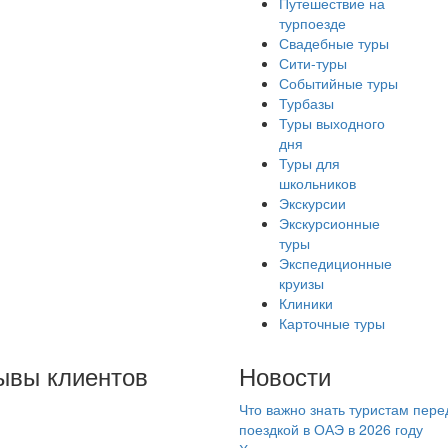
Путешествие на
турпоезде
Свадебные туры
Сити-туры
Событийные туры
Турбазы
Туры выходного
дня
Туры для
школьников
Экскурсии
Экскурсионные
туры
Экспедиционные
круизы
Клиники
Карточные туры
ывы клиентов
Новости
Что важно знать туристам пере
чшее турагенство.
поездкой в ОАЭ в 2026 году
ращайтесь к