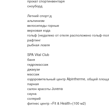
прокат спортинвентаря
сноуборд
Летний спорт:д
альпинизм
велосипеды горные
верховая езда
гольф (недалеко от отеля расположено гольф-пол
рафтинг
рыбная ловля
SPA Vital Сlub
баня
гидромассаж
джакузи
массаж
оздоровительный центр Alpintherme, общей площ
парная
салон красоты Juvena
сауна
солярий
фитнес центр «Fit & Health»(100 м2)