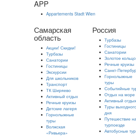
APP
Appartements Stadt Wien
Самарская
Россия
область
Турбазы
Гостиницы
Акции! Скидки!
Санатории
Турбазы
Золотое кольцо
Санатории
Речные круизы
Гостиницы
Санкт-Петербур
Экскурсии
Горнолыжные
Для школьников
туры
Транспорт
Событийные ту
ТК Ширяево
Отдых на море
Активный отдых
Активный отды
Речные круизы
Туры выходног
Детские лагеря
дня
Горнолыжные
Путешествие н
туры
турпоезде
Волжская
Автобусные ту
«Ривьера»