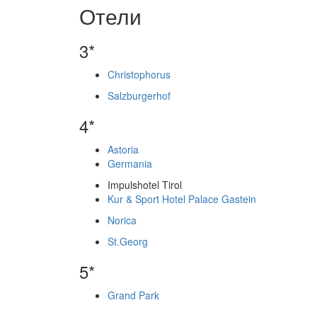
Отели
3*
Christophorus
Salzburgerhof
4*
Astoria
Germania
Impulshotel Tirol
Kur & Sport Hotel Palace Gastein
Norica
St.Georg
5*
Grand Park