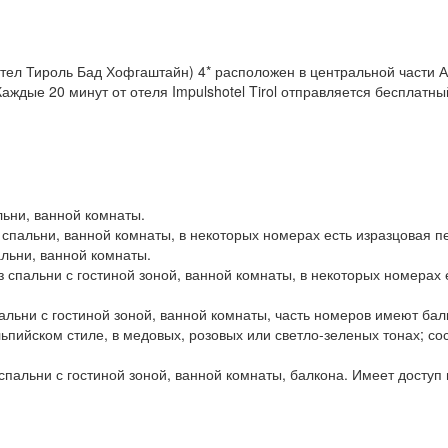
Хотел Тироль Бад Хофгаштайн) 4* расположен в центральной части А
ждые 20 минут от отеля Impulshotel Tirol отправляется бесплатны
льни, ванной комнаты.
из спальни, ванной комнаты, в некоторых номерах есть изразцовая 
альни, ванной комнаты.
из спальни с гостиной зоной, ванной комнаты, в некоторых номерах
пальни с гостиной зоной, ванной комнаты, часть номеров имеют бал
 альпийском стиле, в медовых, розовых или светло-зеленых тонах; с
пальни с гостиной зоной, ванной комнаты, балкона. Имеет доступ в