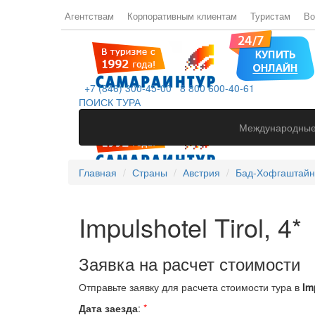
Агентствам
Корпоративным клиентам
Туристам
Во
+7 (846) 300-45-00
8 800 600-40-61
ПОИСК ТУРА
Международные
Главная
Страны
Австрия
Бад-Хофгаштайн
Impulshotel Tirol, 4*
Заявка на расчет стоимости
Отправьте заявку для расчета стоимости тура в
Im
Дата заезда
:
*