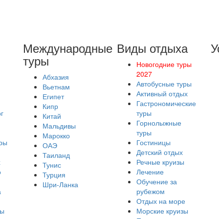
Международные
Виды отдыха
У
туры
Новогодние туры
2027
Абхазия
Автобусные туры
Вьетнам
Активный отдых
Египет
Гастрономические
Кипр
г
туры
Китай
Горнолыжные
Мальдивы
туры
Марокко
ры
Гостиницы
ОАЭ
Детский отдых
Таиланд
х
Речные круизы
Тунис
о
Лечение
Турция
Обучение за
Шри-Ланка
а
рубежом
Отдых на море
ры
Морские круизы