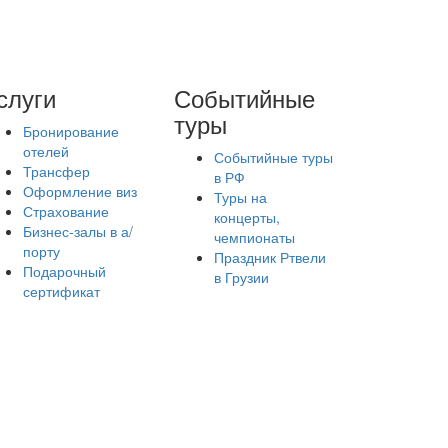
слуги
Событийные
туры
Бронирование
отелей
Событийные туры
Трансфер
в РФ
Оформление виз
Туры на
Страхование
концерты,
Бизнес-залы в а/
чемпионаты
порту
Праздник Ртвели
Подарочный
в Грузии
сертификат