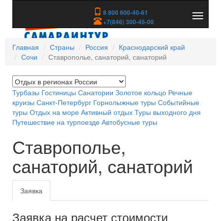
8 800 600-40-61
Показа
+7(846) 300-45-00
скрыть
меню
Главная
Страны
Россия
Краснодарский край
Сочи
Ставрополье, санаторий, санаторий
Турбазы
Гостиницы
Санатории
Золотое кольцо
Речные
круизы
Санкт-Петербург
Горнолыжные туры
Событийные
туры
Отдых на море
Активный отдых
Туры выходного дня
Путешествие на турпоезде
Автобусные туры
Ставрополье,
санаторий, санаторий
Заявка
Заявка на расчет стоимости