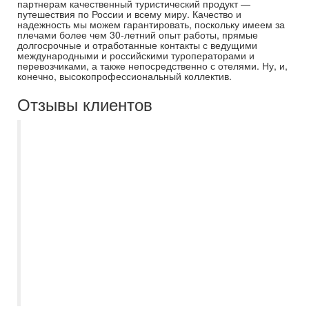
партнерам качественный туристический продукт —
путешествия по России и всему миру. Качество и
надежность мы можем гарантировать, поскольку имеем за
плечами более чем 30-летний опыт работы, прямые
долгосрочные и отработанные контакты с ведущими
международными и российскими туроператорами и
перевозчиками, а также непосредственно с отелями. Ну, и,
конечно, высокопрофессиональный коллектив.
Отзывы клиентов
Мы на протяжении пяти лет отдыхаем
только с Самараинтур. Рекомендую
нашего бессменного менеджера
Евгению. Всегда на связи, помощь в
выборе отеля, или тура по Волге, отпуск
с ней становиться приятным и
комфортным, с самого начало
приобретения путёвки. Спасибо большое
за отпуск в этом году, вернулись из
Турции, шикарный отель, в Сиде.