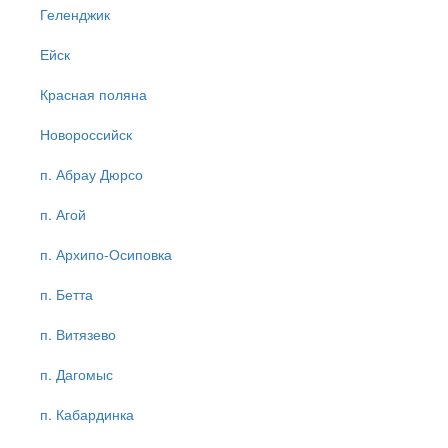
Геленджик
Ейск
Красная поляна
Новороссийск
п. Абрау Дюрсо
п. Агой
п. Архипо-Осиповка
п. Бетта
п. Витязево
п. Дагомыс
п. Кабардинка