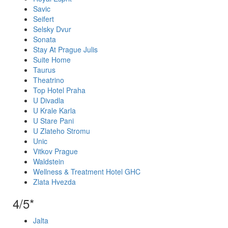
Savic
Seifert
Selsky Dvur
Sonata
Stay At Prague Julis
Suite Home
Taurus
Theatrino
Top Hotel Praha
U Divadla
U Krale Karla
U Stare Pani
U Zlateho Stromu
Unic
Vitkov Prague
Waldstein
Wellness & Treatment Hotel GHC
Zlata Hvezda
4/5*
Jalta