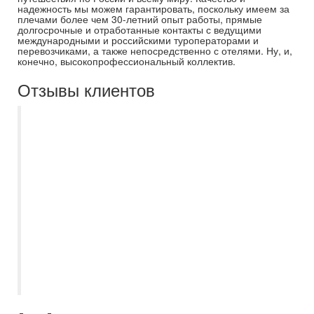
надежность мы можем гарантировать, поскольку имеем за
плечами более чем 30-летний опыт работы, прямые
долгосрочные и отработанные контакты с ведущими
международными и российскими туроператорами и
перевозчиками, а также непосредственно с отелями. Ну, и,
конечно, высокопрофессиональный коллектив.
Отзывы клиентов
Третий раз летаем с Самараинтур, всегда
все организованно и на высшем уровне.
Огромная благодарность менеджеру
Асмик, которая была на связи буквально
24/7, помогла быстро забронировать тур
по выгодной цене, так же сообщала о
всех задержках рейса ,когда мы были на
отдыхе поддерживала связь и
подсказывала! Мы остались довольны!
Отдых прошел на ура!