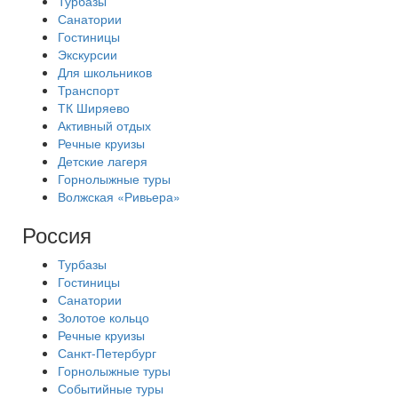
Турбазы
Санатории
Гостиницы
Экскурсии
Для школьников
Транспорт
ТК Ширяево
Активный отдых
Речные круизы
Детские лагеря
Горнолыжные туры
Волжская «Ривьера»
Россия
Турбазы
Гостиницы
Санатории
Золотое кольцо
Речные круизы
Санкт-Петербург
Горнолыжные туры
Событийные туры