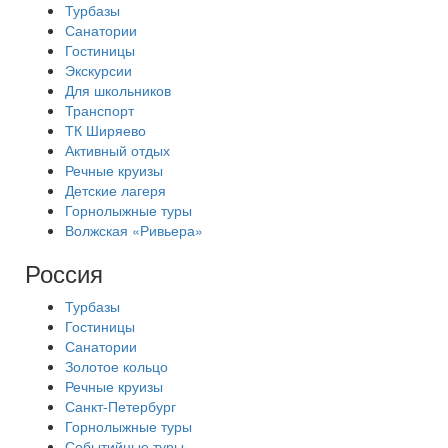
Турбазы
Санатории
Гостиницы
Экскурсии
Для школьников
Транспорт
ТК Ширяево
Активный отдых
Речные круизы
Детские лагеря
Горнолыжные туры
Волжская «Ривьера»
Россия
Турбазы
Гостиницы
Санатории
Золотое кольцо
Речные круизы
Санкт-Петербург
Горнолыжные туры
Событийные туры