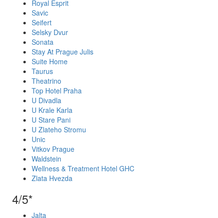
Royal Esprit
Savic
Seifert
Selsky Dvur
Sonata
Stay At Prague Julis
Suite Home
Taurus
Theatrino
Top Hotel Praha
U Divadla
U Krale Karla
U Stare Pani
U Zlateho Stromu
Unic
Vitkov Prague
Waldstein
Wellness & Treatment Hotel GHC
Zlata Hvezda
4/5*
Jalta