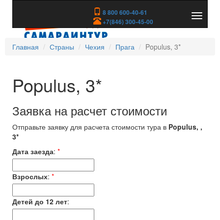
8 800 600-40-61
Показа
+7(846) 300-45-00
скрыть
меню
Главная
Страны
Чехия
Прага
Populus, 3*
Populus, 3*
Заявка на расчет стоимости
Отправьте заявку для расчета стоимости тура в
Populus, ,
3*
Дата заезда
:
*
Взрослых
:
*
Детей до 12 лет
: