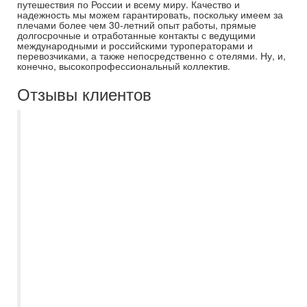
путешествия по России и всему миру. Качество и
надежность мы можем гарантировать, поскольку имеем за
плечами более чем 30-летний опыт работы, прямые
долгосрочные и отработанные контакты с ведущими
международными и российскими туроператорами и
перевозчиками, а также непосредственно с отелями. Ну, и,
конечно, высокопрофессиональный коллектив.
Отзывы клиентов
Недавно воспользовалась услугами
вашего турагентства и осталась приятно
удивлена качеством обслуживания и
вниманием к деталям. Ирина
профессионально, вежливо и
оперативно решала любые возникающие
вопросы. Особенно хочется отметить
высокую компетентность менеджера, она
помогла подобрать идеальный тур,
учитывая мои предпочтения и бюджет.
Путешествие прошло превосходно