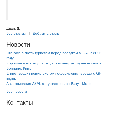
отдыхе поддерживала связь и
подсказывала! Мы остались довольны!
Отдых прошел на ура!
Даша Д.
Все отзывы
|
Добавить отзыв
Новости
Что важно знать туристам перед поездкой в ОАЭ в 2026
году
Хорошие новости для тех, кто планирует путешествие в
Венгрию, Кипр
Египет вводит новую систему оформления въезда с QR-
кодом
Авиакомпания AZAL запускает рейсы Баку - Мале
Все новости
Контакты
+7(846) 300-45-00