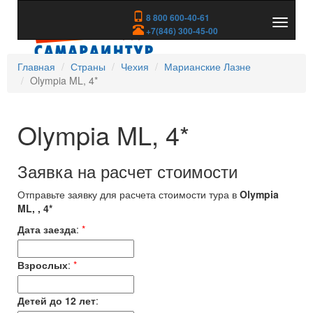
8 800 600-40-61
Показа
+7(846) 300-45-00
скрыть
меню
Главная
Страны
Чехия
Марианские Лазне
Olympia ML, 4*
Olympia ML, 4*
Заявка на расчет стоимости
Отправьте заявку для расчета стоимости тура в
Olympia
ML, , 4*
Дата заезда
:
*
Взрослых
:
*
Детей до 12 лет
: