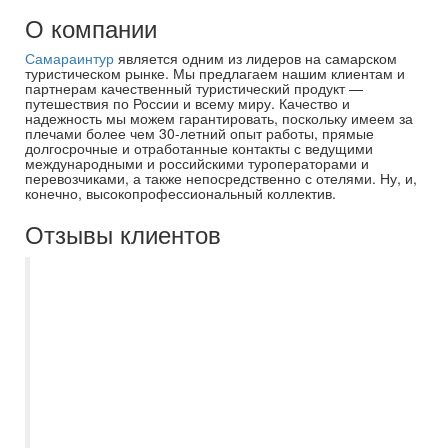
О компании
Самараинтур
является одним из лидеров на самарском
туристическом рынке. Мы предлагаем нашим клиентам и
партнерам качественный туристический продукт —
путешествия по России и всему миру. Качество и
надежность мы можем гарантировать, поскольку имеем за
плечами более чем 30-летний опыт работы, прямые
долгосрочные и отработанные контакты с ведущими
международными и российскими туроператорами и
перевозчиками, а также непосредственно с отелями. Ну, и,
конечно, высокопрофессиональный коллектив.
Отзывы клиентов
Третий раз летаем с Самараинтур, всегда
все организованно и на высшем уровне.
Огромная благодарность менеджеру
Асмик, которая была на связи буквально
24/7, помогла быстро забронировать тур
по выгодной цене, так же сообщала о
всех задержках рейса ,когда мы были на