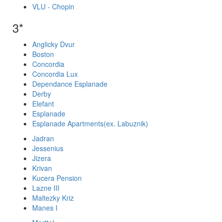
VLU - Chopin
3*
Anglicky Dvur
Boston
Concordia
Concordia Lux
Dependance Esplanade
Derby
Elefant
Esplanade
Esplanade Apartments(ex. Labuznik)
Jadran
Jessenius
Jizera
Krivan
Kucera Pension
Lazne III
Maltezky Kriz
Manes I