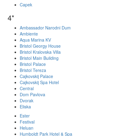
Capek
4*
Ambassador Narodni Dum
Ambiente
Aqua Marina KV
Bristol Georgy House
Bristol Kralovska Villa
Bristol Main Building
Bristol Palace
Bristol Tereza
Cajkovskij Palace
Cajkovskij Spa Hotel
Central
Dom Pavlova
Dvorak
Eliska
Ester
Festival
Heluan
Humboldt Park Hotel & Spa