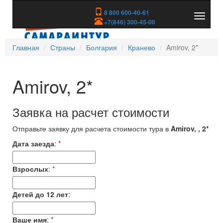
8 800 600-40-61
Показа
+7(846) 300-45-00
скрыть
меню
Главная
Страны
Болгария
Кранево
Amirov, 2*
Amirov, 2*
Заявка на расчет стоимости
Отправьте заявку для расчета стоимости тура в
Amirov, , 2*
Дата заезда
:
*
Взрослых
:
*
Детей до 12 лет
:
Ваше имя
:
*