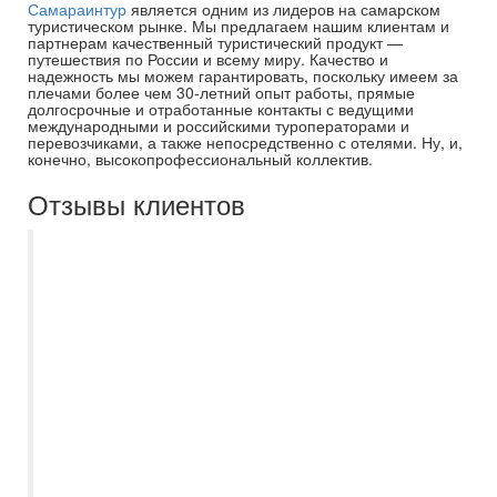
Самараинтур
является одним из лидеров на самарском
туристическом рынке. Мы предлагаем нашим клиентам и
партнерам качественный туристический продукт —
путешествия по России и всему миру. Качество и
надежность мы можем гарантировать, поскольку имеем за
плечами более чем 30-летний опыт работы, прямые
долгосрочные и отработанные контакты с ведущими
международными и российскими туроператорами и
перевозчиками, а также непосредственно с отелями. Ну, и,
конечно, высокопрофессиональный коллектив.
Отзывы клиентов
Выражаем огромную благодарность
САМАРАИНТУР , в частности
туроператору Наталье ?? Она нам очень
помогла с выбором отеля и в принципе
со всеми оформлениями, билетами,
страховками и прочее ??с 27 октября по
2 ноября наш отдых в Турции прошёл
просто восхитительно ??????
Проконсультировала по всем вопросам,