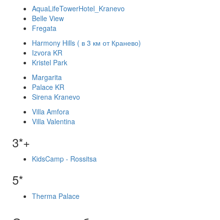
AquaLifeTowerHotel_Kranevo
Belle View
Fregata
Harmony Hills ( в 3 км от Кранево)
Izvora KR
Kristel Park
Margarita
Palace KR
Sirena Kranevo
Villa Amfora
Villa Valentina
3*+
KidsCamp - Rossitsa
5*
Therma Palace