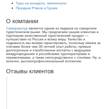
Туры на концерты, чемпионаты
Праздник Ртвели в Грузии
О компании
Самараинтур
является одним из лидеров на самарском
туристическом рынке. Мы предлагаем нашим клиентам и
партнерам качественный туристический продукт —
путешествия по России и всему миру. Качество и
надежность мы можем гарантировать, поскольку имеем за
плечами более чем 30-летний опыт работы, прямые
долгосрочные и отработанные контакты с ведущими
международными и российскими туроператорами и
перевозчиками, а также непосредственно с отелями. Ну, и,
конечно, высокопрофессиональный коллектив.
Отзывы клиентов
Благодарю менеджера Асмик за
успешный подбор тура в ОАЭ в эмират
Шарджа. Отдыхали в Nova park hotel 3*.
В отеле есть русскоговорящий персонал,
рядом находятся ТЦ и автобусная