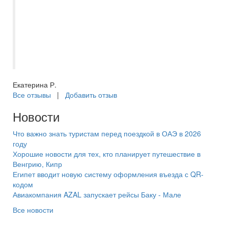
остановка, с которой удобно
самостоятельно добираться до метро в
Дубае. Есть трансферы на частный и
общественный пляжи, а также до метро в
Дейре. Отдыхом очень довольны!
Екатерина Р.
Все отзывы
|
Добавить отзыв
Новости
Что важно знать туристам перед поездкой в ОАЭ в 2026
году
Хорошие новости для тех, кто планирует путешествие в
Венгрию, Кипр
Египет вводит новую систему оформления въезда с QR-
кодом
Авиакомпания AZAL запускает рейсы Баку - Мале
Все новости