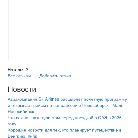
Евгению. Всегда на связи, помощь в
выборе отеля, или тура по Волге, отпуск
с ней становиться приятным и
комфортным, с самого начало
приобретения путёвки. Спасибо большое
за отпуск в этом году, вернулись из
Турции, шикарный отель, в Сиде.
Наталья З.
Все отзывы
|
Добавить отзыв
Новости
Авиакомпания S7 Airlines расширяет полетную программу
и открывает рейсы по направлению Новосибирск - Мале -
Новосибирск
Что важно знать туристам перед поездкой в ОАЭ в 2026
году
Хорошие новости для тех, кто планирует путешествие в
Венгрию, Кипр