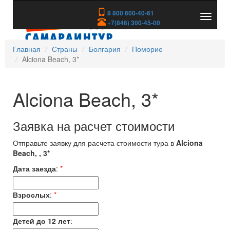
8 800 600-40-61
Показа
+7(846) 300-45-00
скрыть
меню
Главная
Страны
Болгария
Поморие
Alciona Beach, 3*
Alciona Beach, 3*
Заявка на расчет стоимости
Отправьте заявку для расчета стоимости тура в
Alciona
Beach, , 3*
Дата заезда
:
*
Взрослых
:
*
Детей до 12 лет
: