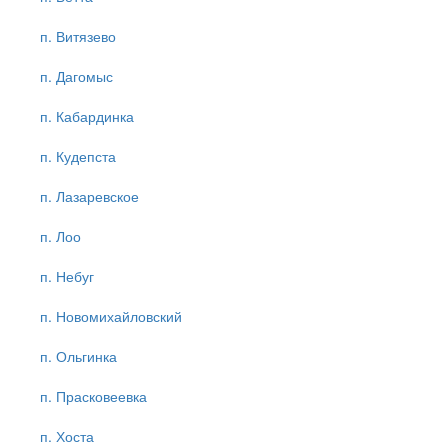
п. Витязево
п. Дагомыс
п. Кабардинка
п. Кудепста
п. Лазаревское
п. Лоо
п. Небуг
п. Новомихайловский
п. Ольгинка
п. Прасковеевка
п. Хоста