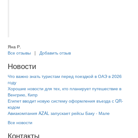
подобранным. Всегда на связи.
Подобрала очередной тур попав в самое
сердце, отдых на красном море оказался
великолепным!
Яна Р.
Все отзывы
|
Добавить отзыв
Новости
Что важно знать туристам перед поездкой в ОАЭ в 2026
году
Хорошие новости для тех, кто планирует путешествие в
Венгрию, Кипр
Египет вводит новую систему оформления въезда с QR-
кодом
Авиакомпания AZAL запускает рейсы Баку - Мале
Все новости
Контакты