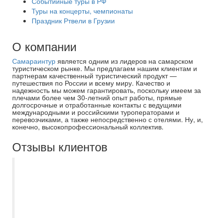
Событийные туры в РФ
Туры на концерты, чемпионаты
Праздник Ртвели в Грузии
О компании
Самараинтур
является одним из лидеров на самарском
туристическом рынке. Мы предлагаем нашим клиентам и
партнерам качественный туристический продукт —
путешествия по России и всему миру. Качество и
надежность мы можем гарантировать, поскольку имеем за
плечами более чем 30-летний опыт работы, прямые
долгосрочные и отработанные контакты с ведущими
международными и российскими туроператорами и
перевозчиками, а также непосредственно с отелями. Ну, и,
конечно, высокопрофессиональный коллектив.
Отзывы клиентов
Туроператор Екатерина в г.
Новокуйбышевске просто умничка. Не
изменено идем к ней, учитывает все
пожелания, не настаивает на своем
выборе если вы идете уже с чем то