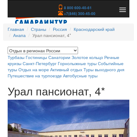
8 800 600-40-61
Показа
+7(846) 300-45-00
скрыть
меню
Главная
Страны
Россия
Краснодарский край
Анапа
Урал пансионат, 4*
Турбазы
Гостиницы
Санатории
Золотое кольцо
Речные
круизы
Санкт-Петербург
Горнолыжные туры
Событийные
туры
Отдых на море
Активный отдых
Туры выходного дня
Путешествие на турпоезде
Автобусные туры
Урал пансионат, 4*