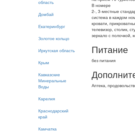
область
В номере
2-, 3-местные станда
Домбай
система в каждом но
кровати, прикроватны
Екатеринбург
телевизор, столик, с
зеркало с полочкой, 
Золотое кольцо
Питание
Иркутская область
без питания
Крым
Дополнит
Кавказские
Минеральные
Аптека, продовольст
Воды
Карелия
Краснодарский
край
Камчатка