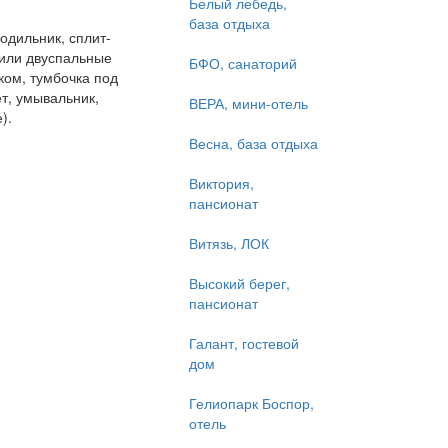
Белый лебедь,
база отдыха
одильник, сплит-
или двуспальные
БФО, санаторий
ком, тумбочка под
ет, умывальник,
ВЕРА, мини-отель
).
Весна, база отдыха
Виктория,
пансионат
Витязь, ЛОК
Высокий берег,
пансионат
Галант, гостевой
дом
Гелиопарк Боспор,
отель