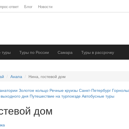
прос-ответ
Блог
Новости
 туры
Туры по России
Самара
Туры в рассрочку
ай
Анапа
Нина, гостевой дом
анатории
Золотое кольцо
Речные круизы
Санкт-Петербург
Горнолы
 выходного дня
Путешествие на турпоезде
Автобусные туры
остевой дом
вка