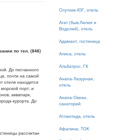
Cпутник-ЮГ, отель
Агат (быв.Лилия и
Водолей), отель
Адамант, гостиница
нии по тел. (846)
Алиса, отель
Альбатрос, ГК
ной. До песчанного
це, почти на самой
Анапа-Лазурная,
от отеля находится
отель
морской порт, и
нов, аквапарк,
Анапа-Океан,
орода-курорта. До
санаторий
Атлантида, отель
Афалина, ТОК
остиницы рассчитан