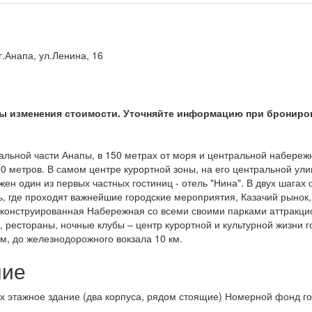
г.Анапа, ул.Ленина, 16
 изменения стоимости. Уточняйте информацию при бронирова
альной части Анапы, в 150 метрах от моря и центральной набереж
00 метров. В самом центре курортной зоны, на его центральной ули
н один из первых частных гостиниц - отель "Нина". В двух шагах 
 где проходят важнейшие городские мероприятия, Казачий рынок, 
еконструированная Набережная со всеми своими парками аттракцио
, рестораны, ночные клубы – центр курортной и культурной жизни г
м, до железнодорожного вокзала 10 км.
ние
-х этажное здание (два корпуса, рядом стоящие) Номерной фонд г
.