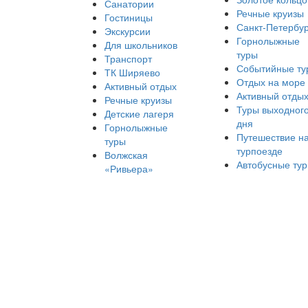
Санатории
Речные круизы
Гостиницы
Санкт-Петербур
Экскурсии
Горнолыжные
Для школьников
туры
Транспорт
Событийные ту
ТК Ширяево
Отдых на море
Активный отдых
Активный отды
Речные круизы
Туры выходног
Детские лагеря
дня
Горнолыжные
Путешествие н
туры
турпоезде
Волжская
Автобусные ту
«Ривьера»