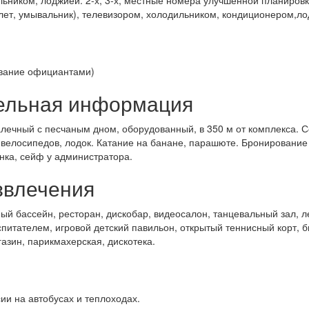
ьником, лоджией. 2-х, 3-х, местные номера улучшенной планировк
лет, умывальник), телевизором, холодильником, кондиционером,ло
ивание официантами)
ельная информация
лечный с песчаным дном, оборудованный, в 350 м от комплекса. С
велосипедов, лодок. Катание на банане, парашюте. Бронирование 
нка, сейф у администратора.
звлечения
й бассейн, ресторан, дискобар, видеосалон, танцевальный зал, л
спитателем, игровой детский павильон, открытый теннисный корт, б
азин, парикмахерская, дискотека.
ии на автобусах и теплоходах.