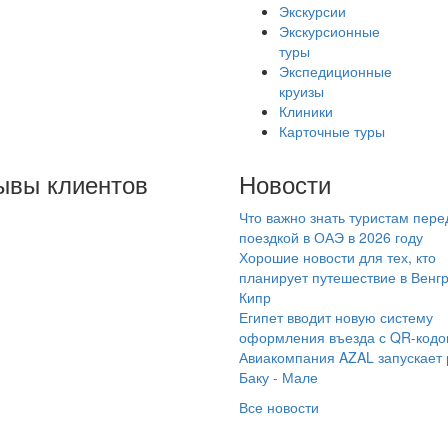
Экскурсии
Экскурсионные
туры
Экспедиционные
круизы
Клиники
Карточные туры
ывы клиентов
Новости
Что важно знать туристам пере
чшая организация
поездкой в ОАЭ в 2026 году
дыха в Самаре! От
Хорошие новости для тех, кто
купки билетов, до
планирует путешествие в Венг
Кипр
ганизации детских
Египет вводит новую систему
герей, детских
оформления въезда с QR-код
огородних экскурсий,
Авиакомпания AZAL запускает
рубежного и
Баку - Мале
наторного отдыха! Все
Все новости
егда оптимальное и