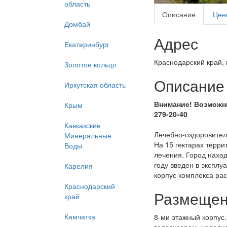
область
Описание
Цен
Домбай
Адрес
Екатеринбург
Краснодарский край, г
Золотое кольцо
Описание
Иркутская область
Внимание! Возможны
Крым
279-20-40
Кавказские
Лечебно-оздоровитель
Минеральные
На 15 гектарах терри
Воды
лечения. Город наход
году введен в экспл
Карелия
корпус комплекса рас
Краснодарский
Размеще
край
Камчатка
8-ми этажный корпус.