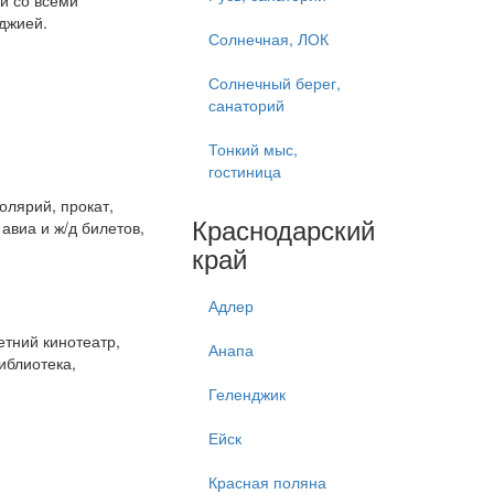
и со всеми
джией.
Солнечная, ЛОК
Солнечный берег,
санаторий
Тонкий мыс,
гостиница
олярий, прокат,
Краснодарский
авиа и ж/д билетов,
край
Адлер
етний кинотеатр,
Анапа
иблиотека,
Геленджик
Ейск
Красная поляна