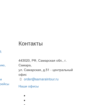
Контакты
д
+7(846) 300-45-00
8 800 600 40 61
443020, РФ, Самарская обл., г.
рию,
Самара,
ул. Самарская, д.51 - центральный
офис
ом
order@samaraintour.ru
 рейсы
Наши офисы