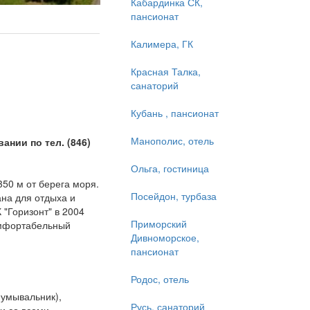
Кабардинка СК,
пансионат
Калимера, ГК
Красная Талка,
санаторий
Кубань , пансионат
Манополис, отель
нии по тел. (846)
Ольга, гостиница
50 м от берега моря.
Посейдон, турбаза
ана для отдыха и
 "Горизонт" в 2004
Приморский
омфортабельный
Дивноморское,
пансионат
Родос, отель
 умывальник),
Русь, санаторий