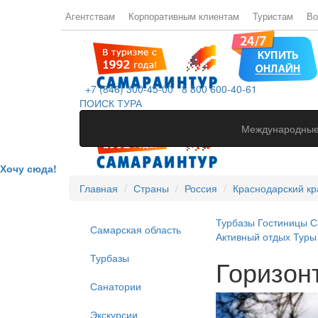
Агентствам
Корпоративным клиентам
Туристам
Во
+7 (846) 300-45-00
8 800 600-40-61
ПОИСК ТУРА
Международные
Хочу сюда!
Главная
Страны
Россия
Краснодарский кр
Турбазы
Гостиницы
С
Самарская область
Активный отдых
Туры
Турбазы
Горизон
Санатории
Экскурсии