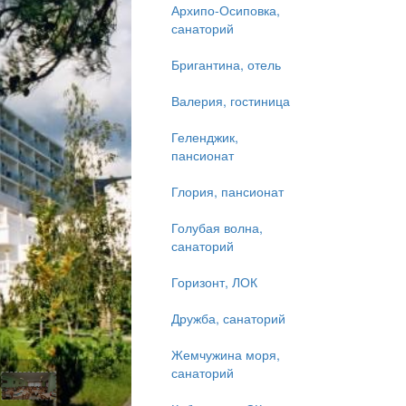
Архипо-Осиповка,
санаторий
Бригантина, отель
Валерия, гостиница
Геленджик,
пансионат
Глория, пансионат
Голубая волна,
санаторий
Горизонт, ЛОК
Дружба, санаторий
Жемчужина моря,
санаторий