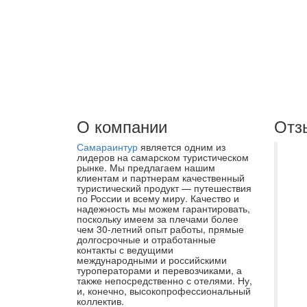
О компании
Отз
Самараинтур
является одним из
Лу
лидеров на самарском туристическом
рынке. Мы предлагаем нашим
от
клиентам и партнерам качественный
туристический продукт — путешествия
по
по России и всему миру. Качество и
ор
надежность мы можем гарантировать,
поскольку имеем за плечами более
ла
чем 30-летний опыт работы, прямые
долгосрочные и отработанные
ин
контакты с ведущими
за
международными и российскими
туроператорами и перевозчиками, а
са
также непосредственно с отелями. Ну,
и, конечно, высокопрофессиональный
вс
коллектив.