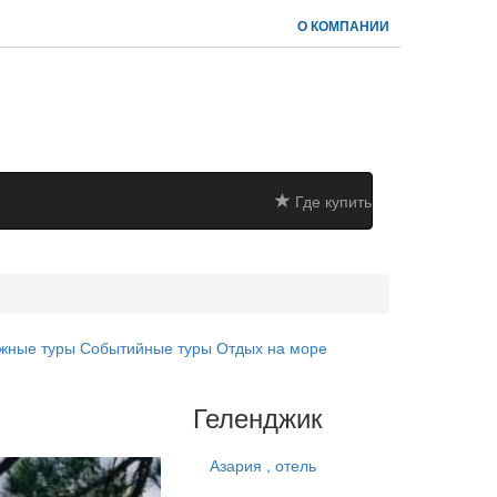
О КОМПАНИИ
Где купить
жные туры
Событийные туры
Отдых на море
Геленджик
Азария , отель