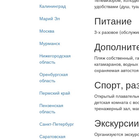
телевизором, холодил
Калининград
удобствами (душ, туа
Питание
Марий Эл
Москва
3-х разовое (обслуж
Дополнит
Мурманск
Нижегородская
Пляж собственный, га
область
катамаранов, водных 
охраняемая автостоя
Оренбургская
область
Спорт, ра
Пермский край
Открытый плавательны
детская комната с во
Пензенская
тренажерный зал, маг
область
Экскурсии
Санкт-Петербург
Организуются экскурс
Саратовская