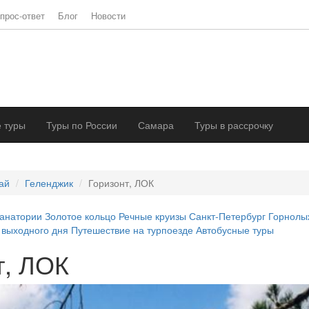
прос-ответ
Блог
Новости
 туры
Туры по России
Самара
Туры в рассрочку
ай
Геленджик
Горизонт, ЛОК
анатории
Золотое кольцо
Речные круизы
Санкт-Петербург
Горнолы
 выходного дня
Путешествие на турпоезде
Автобусные туры
т, ЛОК