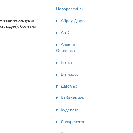
Новороссийск
олевания желудка,
п. Абрау Дюрсо
сплодие), болезни
п. Агой
п. Архипо-
Осиповка
п. Бетта
п. Витязево
п. Дагомыс
п. Кабардинка
п. Кудепста
п. Лазаревское