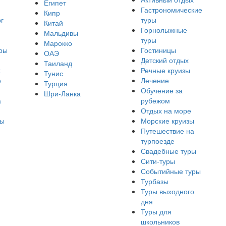
Египет
Гастрономические
Кипр
г
туры
Китай
Горнолыжные
Мальдивы
туры
Марокко
ры
Гостиницы
ОАЭ
Детский отдых
Таиланд
х
Речные круизы
Тунис
о
Лечение
Турция
Обучение за
Шри-Ланка
а
рубежом
Отдых на море
ры
Морские круизы
Путешествие на
турпоезде
Свадебные туры
Сити-туры
Событийные туры
Турбазы
Туры выходного
дня
Туры для
школьников