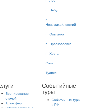
п. Лоо
п. Небуг
п.
Новомихайловский
п. Ольгинка
п. Прасковеевка
п. Хоста
Сочи
Туапсе
слуги
Событийные
туры
Бронирование
отелей
Событийные туры
Трансфер
в РФ
Оформление виз