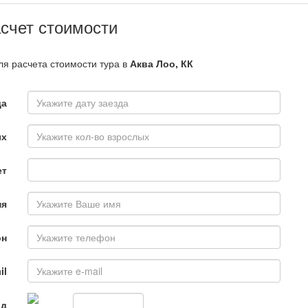
асчет стоимости
ля расчета стоимости тура в
Аква Лоо, КК
да
ых
ет
мя
он
il
од