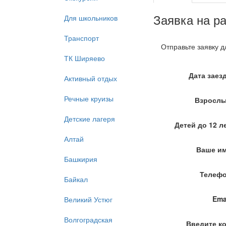
Заявка на р
Для школьников
Транспорт
Отправьте заявку д
ТК Ширяево
Дата заез
Активный отдых
Речные круизы
Взросл
Детские лагеря
Детей до 12 л
Алтай
Ваше и
Башкирия
Телеф
Байкал
Ema
Великий Устюг
Волгоградская
Введите к