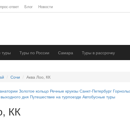
прос-ответ
Блог
Новости
 туры
Туры по России
Самара
Туры в рассрочку
ай
Сочи
Аква Лоо, КК
анатории
Золотое кольцо
Речные круизы
Санкт-Петербург
Горнолы
 выходного дня
Путешествие на турпоезде
Автобусные туры
, КК