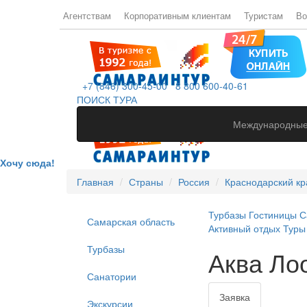
Агентствам
Корпоративным клиентам
Туристам
Во
+7 (846) 300-45-00
8 800 600-40-61
ПОИСК ТУРА
Международные
Хочу сюда!
Главная
Страны
Россия
Краснодарский кр
Турбазы
Гостиницы
С
Самарская область
Активный отдых
Туры
Турбазы
Аква Лоо
Санатории
Заявка
Экскурсии