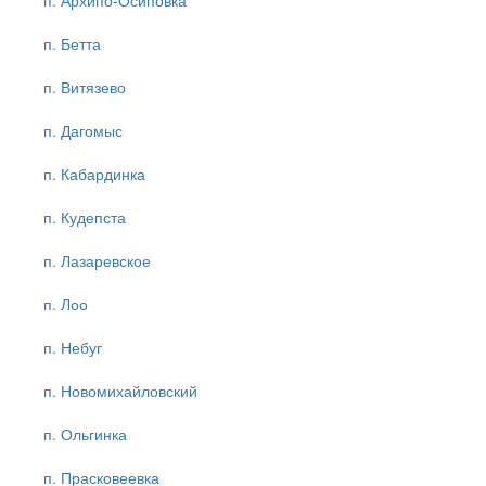
п. Архипо-Осиповка
п. Бетта
п. Витязево
п. Дагомыс
п. Кабардинка
п. Кудепста
п. Лазаревское
п. Лоо
п. Небуг
п. Новомихайловский
п. Ольгинка
п. Прасковеевка