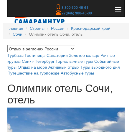
8 800 600-40-61
Показа
+7(846) 300-45-00
скрыть
меню
Главная
Страны
Россия
Краснодарский край
Сочи
Олимпик отель Сочи, отель
Турбазы
Гостиницы
Санатории
Золотое кольцо
Речные
круизы
Санкт-Петербург
Горнолыжные туры
Событийные
туры
Отдых на море
Активный отдых
Туры выходного дня
Путешествие на турпоезде
Автобусные туры
Олимпик отель Сочи,
отель