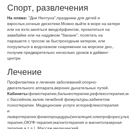
Спорт, развлечения
На пляже:
"Дни Нептуна",праздники для детей и
взрослых,ночные дискотеки.Можно выйти в море на катере
или на яхте,заняться виндсёрфингом, прокатиться на
аквабайке или на надувном "банане", полетать на
парашюте с тросом за быстроходным катером, или
погрузиться в водолазном снаряжении на морское дно,.
получив предварительно несколько уроков в дайвинг-
центре.
Лечение
Профилактика и лечение заболеваний:опорно-
двигательного аппарата,верхних дыхательных путей.
Кабинеты:
физиотерапии,бальнеотерапии,рефлексотерапии,м
с бассейном,залом лечебной физкультуры,кабинетом
психотерапии. Медицинские услуги иглорефлексотерапия
и
лазеротерапия;физиопроцедуры(ингаляция;электрофорез;ульт
терапия,ОКУФ-терапия;магнитотерапия и магнитолазерная
терапия и т.д.). Массаж медицинский