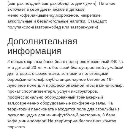
(завтрак,поздний завтрак,обед,полдник,ужин). Питание
включает в себя диетическое и детское
меню,кофе,чай,выпечку,мороженое, некрепкие
алкогольные и безалкогольные напитки. Стандарт:
полупансион(завтрак+обед или завтрак+ужин)
Дополнительная
информация
2 новых открытых бассейна с подогревом-взрослый 240 кв.
м и детский 20 кв. м. с большой благоустроенной лужайкой
для отдыха, с шезлонгами, зонтами и полотенцами,
баром;мини-гольф клуб-станционарное бетонное 18-
луночное поле для профессиональной игры в мини-гольф,
прокат спортинтвентаря, услуги инструкторов,
профессионально оборудованный тренажерный
зал,современно оборудованные конференц-залы. На
территории пансионата находится поле для стрельбы из
лука,площадка для мини-футбола,3 ресторана, 3 бара,
кафе,мини-зоопарк. На территории-бесплатная крытая
парковка.