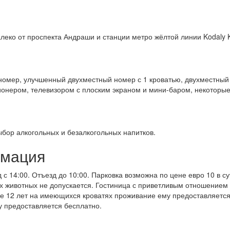
алеко от проспекта Андраши и станции метро жёлтой линии Kodaly 
номер, улучшенный двухместный номер с 1 кроватью, двухместный 
нером, телевизором с плоским экраном и мини-баром, некоторые 
ыбор алкогольных и безалкогольных напитков.
рмация
д с 14:00. Отъезд до 10:00. Парковка возможна по цене евро 10 в 
х животных не допускается. Гостиница с приветливым отношением
е 12 лет на имеющихся кроватях проживание ему предоставляется
у предоставляется бесплатно.