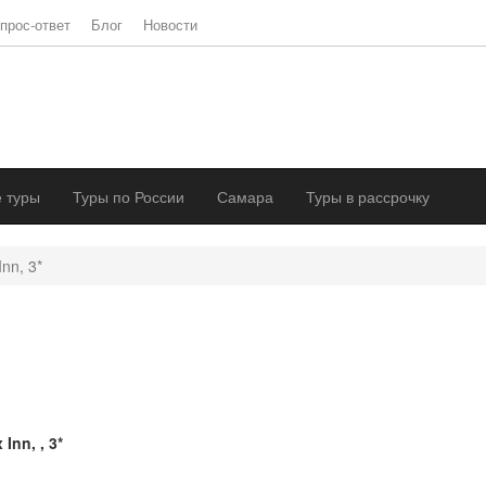
прос-ответ
Блог
Новости
 туры
Туры по России
Самара
Туры в рассрочку
Inn, 3*
 Inn, , 3*