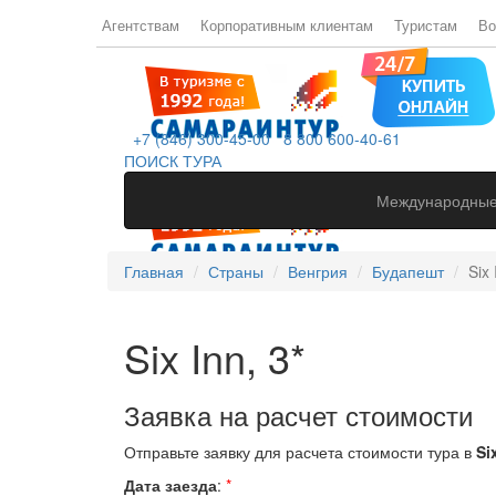
Агентствам
Корпоративным клиентам
Туристам
Во
+7 (846) 300-45-00
8 800 600-40-61
ПОИСК ТУРА
Международные
Главная
Страны
Венгрия
Будапешт
Six 
Six Inn, 3*
Заявка на расчет стоимости
Отправьте заявку для расчета стоимости тура в
Six
Дата заезда
:
*