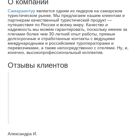
О компании
Самараинтур
является одним из лидеров на самарском
туристическом рынке. Мы предлагаем нашим клиентам и
партнерам качественный туристический продукт —
путешествия по России и всему миру. Качество и
надежность мы можем гарантировать, поскольку имеем за
плечами более чем 30-летний опыт работы, прямые
долгосрочные и отработанные контакты с ведущими
международными и российскими туроператорами и
перевозчиками, а также непосредственно с отелями. Ну, и,
конечно, высокопрофессиональный коллектив.
Отзывы клиентов
Спасибо сотруднику компании,Ирине,за
профессиональную работу.Всегда на
связи,ответ на любой вопрос.Особое
спасибо за переживания за наш
отъезд.Большое спасибо за работу
вашей компании.!!!!!
Александра И.