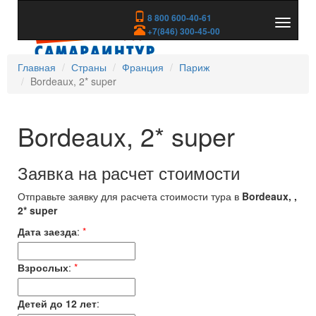
8 800 600-40-61
Показа
+7(846) 300-45-00
скрыть
меню
Главная
Страны
Франция
Париж
Bordeaux, 2* super
Bordeaux, 2* super
Заявка на расчет стоимости
Отправьте заявку для расчета стоимости тура в
Bordeaux, ,
2* super
Дата заезда
:
*
Взрослых
:
*
Детей до 12 лет
: