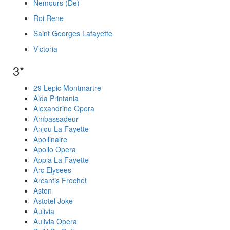
Nemours (De)
Roi Rene
Saint Georges Lafayette
Victoria
3*
29 Lepic Montmartre
Aida Printania
Alexandrine Opera
Ambassadeur
Anjou La Fayette
Apollinaire
Apollo Opera
Appia La Fayette
Arc Elysees
Arcantis Frochot
Aston
Astotel Joke
Aulivia
Aulivia Opera