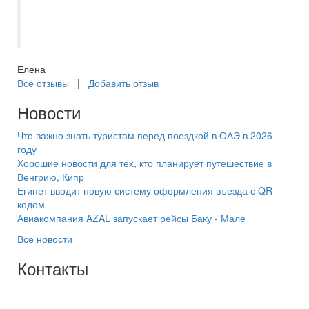
Большое спасибо за четкую организацию.
Надеемся на скорую встречу.
Елена
Все отзывы
|
Добавить отзыв
Новости
Что важно знать туристам перед поездкой в ОАЭ в 2026
году
Хорошие новости для тех, кто планирует путешествие в
Венгрию, Кипр
Египет вводит новую систему оформления въезда с QR-
кодом
Авиакомпания AZAL запускает рейсы Баку - Мале
Все новости
Контакты
+7(846) 300-45-00
8 800 600 40 61