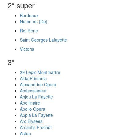
2* super
Bordeaux
Nemours (De)
Roi Rene
Saint Georges Lafayette
Victoria
3*
29 Lepic Montmartre
Aida Printania
Alexandrine Opera
Ambassadeur
Anjou La Fayette
Apollinaire
Apollo Opera
Appia La Fayette
Arc Elysees
Arcantis Frochot
Aston