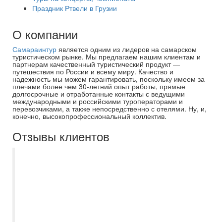
Праздник Ртвели в Грузии
О компании
Самараинтур
является одним из лидеров на самарском
туристическом рынке. Мы предлагаем нашим клиентам и
партнерам качественный туристический продукт —
путешествия по России и всему миру. Качество и
надежность мы можем гарантировать, поскольку имеем за
плечами более чем 30-летний опыт работы, прямые
долгосрочные и отработанные контакты с ведущими
международными и российскими туроператорами и
перевозчиками, а также непосредственно с отелями. Ну, и,
конечно, высокопрофессиональный коллектив.
Отзывы клиентов
Добрый день. Ездили в тур Северная
Венеция + Карелия через Самараинтур.
Менеджер Миронова Евгения. Все
документы оформлены мгновенно. Все
четко, быстро, на все наши вопросы
получили консультацию и помощь.