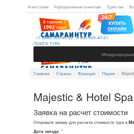
Агентствам
Корпоративным клиентам
Туристам
Во
+7 (846) 300-45-00
8 800 600-40-61
ПОИСК ТУРА
Международные
Главная
Страны
Франция
Париж
Majest
Majestic & Hotel Spa 
Заявка на расчет стоимости
Отправьте заявку для расчета стоимости тура в
Ma
Дата заезда
:
*