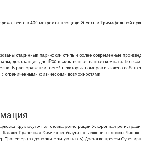
Парижа, всего в 400 метрах от площади Этуаль и Триумфальной арк
зованы старинный парижский стиль и более современные произведе
алы, док-станция для iPod и собственная ванная комната. Во все
вно. В распоряжении гостей некоторых номеров и люксов собствен
ей с ограниченными физическими возможностями.
рмация
арковка Круглосуточная стойка регистрации Ускоренная регистрац
я багажа Прачечная Химчистка Услуги по глажению одежды Чистка 
мер Трансфер (за дополнительную плату) Доставка прессы Сувен