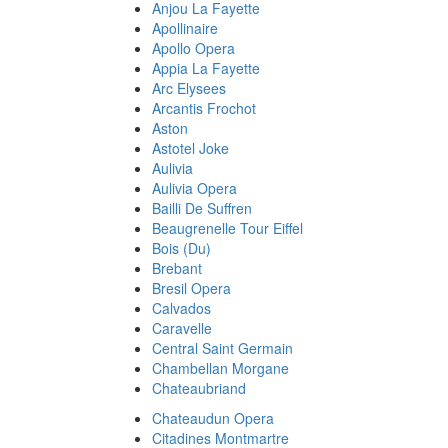
Anjou La Fayette
Apollinaire
Apollo Opera
Appia La Fayette
Arc Elysees
Arcantis Frochot
Aston
Astotel Joke
Aulivia
Aulivia Opera
Bailli De Suffren
Beaugrenelle Tour Eiffel
Bois (Du)
Brebant
Bresil Opera
Calvados
Caravelle
Central Saint Germain
Chambellan Morgane
Chateaubriand
Chateaudun Opera
Citadines Montmartre