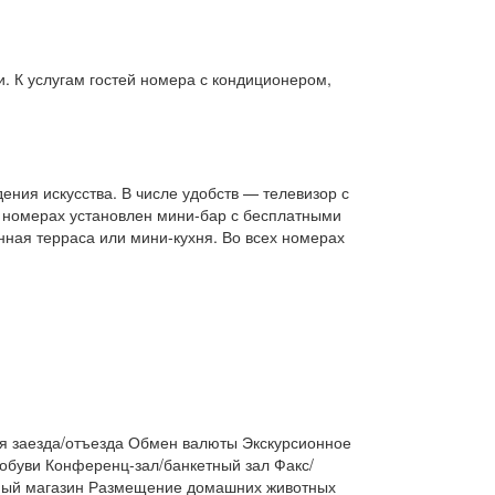
и. К услугам гостей номера с кондиционером,
ния искусства. В числе удобств — телевизор с
х номерах установлен мини-бар с бесплатными
ная терраса или мини-кухня. Во всех номерах
ия заезда/отъезда Обмен валюты Экскурсионное
обуви Конференц-зал/банкетный зал Факс/
ирный магазин Размещение домашних животных