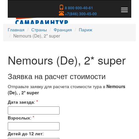
8 800 600-40-61
Показа
+7(846) 300-45-00
скрыть
меню
Главная
Страны
Франция
Париж
Nemours (De), 2* super
Nemours (De), 2* super
Заявка на расчет стоимости
Отправьте заявку для расчета стоимости тура в
Nemours
(De), , 2* super
Дата заезда
:
*
Взрослых
:
*
Детей до 12 лет
: