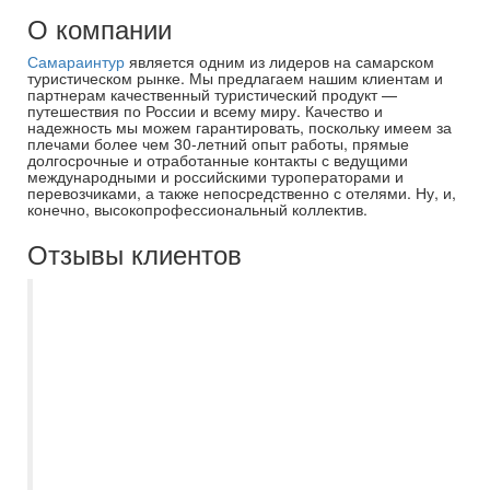
О компании
Самараинтур
является одним из лидеров на самарском
туристическом рынке. Мы предлагаем нашим клиентам и
партнерам качественный туристический продукт —
путешествия по России и всему миру. Качество и
надежность мы можем гарантировать, поскольку имеем за
плечами более чем 30-летний опыт работы, прямые
долгосрочные и отработанные контакты с ведущими
международными и российскими туроператорами и
перевозчиками, а также непосредственно с отелями. Ну, и,
конечно, высокопрофессиональный коллектив.
Отзывы клиентов
Неоднократно пользовалась услугами
компании для организации своего
отдыха, всегда быстро, четко и с
погружением в детали заказа. Оплата
частями, сопровождение в прездке,
возможность выбрать доп опции при
перелёте