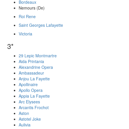
Bordeaux
Nemours (De)
Roi Rene
Saint Georges Lafayette
Victoria
3*
29 Lepic Montmartre
Aida Printania
Alexandrine Opera
Ambassadeur
Anjou La Fayette
Apollinaire
Apollo Opera
Appia La Fayette
Arc Elysees
Arcantis Frochot
Aston
Astotel Joke
Aulivia