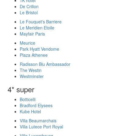
1K hotel
De Crillon
Le Bristol
Le Fouquet's Barriere
Le Meridien Etoile
Mayfair Paris
Meurice
Park Hyatt Vendome
Plaza Athenee
Radisson Blu Ambassador
The Westin
Westminster
4* super
Botticelli
Bradford Elysees
Kube Hotel
Villa Beaumarchais
Villa Lutece Port Royal
Villa Luxembourg