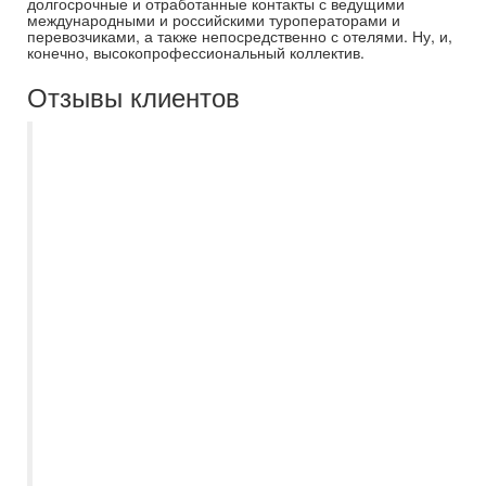
долгосрочные и отработанные контакты с ведущими
международными и российскими туроператорами и
перевозчиками, а также непосредственно с отелями. Ну, и,
конечно, высокопрофессиональный коллектив.
Отзывы клиентов
Съездили в мае в Нячанг, Вьетнам. Все
понравилось, организация поездки
идеальная. Большое спасибо Наталье,
подсказала, откуда лучше вылетать и
каким туроператором, была
заинтересована в том, чтобы мы были
полностью осведомлены,
предупреждала о небольшом изменении
времени вылета, помогла различными
советами, отвечала на все вопросы.
Впервые встречаю настолько
ответственного сотрудника. Отель
выбирали из множества, подобрали