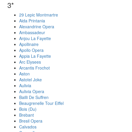
3*
29 Lepic Montmartre
Aida Printania
Alexandrine Opera
Ambassadeur
Anjou La Fayette
Apollinaire
Apollo Opera
Appia La Fayette
Arc Elysees
Arcantis Frochot
Aston
Astotel Joke
Aulivia
Aulivia Opera
Bailli De Suffren
Beaugrenelle Tour Eiffel
Bois (Du)
Brebant
Bresil Opera
Calvados