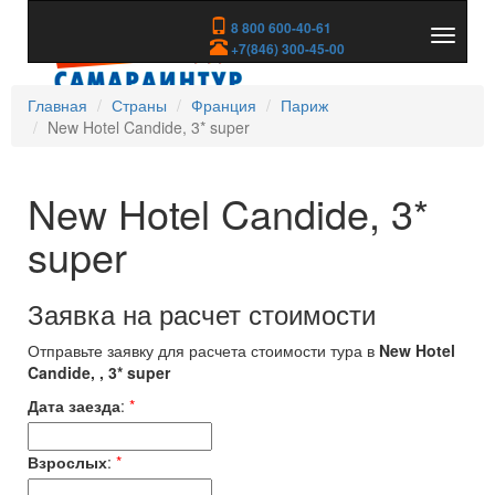
8 800 600-40-61
Показа
+7(846) 300-45-00
скрыть
меню
Главная
Страны
Франция
Париж
New Hotel Candide, 3* super
New Hotel Candide, 3*
super
Заявка на расчет стоимости
Отправьте заявку для расчета стоимости тура в
New Hotel
Candide, , 3* super
Дата заезда
:
*
Взрослых
:
*