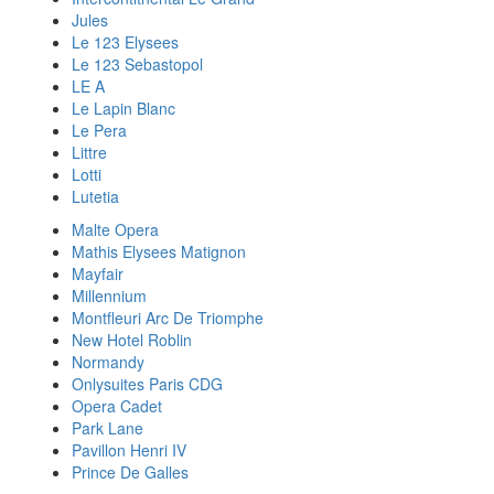
Jules
Le 123 Elysees
Le 123 Sebastopol
LE A
Le Lapin Blanc
Le Pera
Littre
Lotti
Lutetia
Malte Opera
Mathis Elysees Matignon
Mayfair
Millennium
Montfleuri Arc De Triomphe
New Hotel Roblin
Normandy
Onlysuites Paris CDG
Opera Cadet
Park Lane
Pavillon Henri IV
Prince De Galles