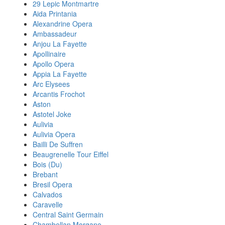
29 Lepic Montmartre
Aida Printania
Alexandrine Opera
Ambassadeur
Anjou La Fayette
Apollinaire
Apollo Opera
Appia La Fayette
Arc Elysees
Arcantis Frochot
Aston
Astotel Joke
Aulivia
Aulivia Opera
Bailli De Suffren
Beaugrenelle Tour Eiffel
Bois (Du)
Brebant
Bresil Opera
Calvados
Caravelle
Central Saint Germain
Chambellan Morgane