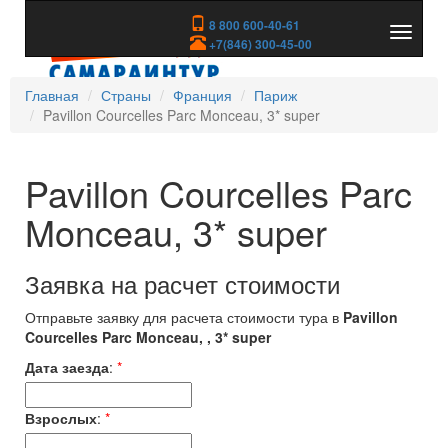
8 800 600-40-61
Показа
+7(846) 300-45-00
скрыть
меню
Главная
Страны
Франция
Париж
Pavillon Courcelles Parc Monceau, 3* super
Pavillon Courcelles Parc
Monceau, 3* super
Заявка на расчет стоимости
Отправьте заявку для расчета стоимости тура в
Pavillon
Courcelles Parc Monceau, , 3* super
Дата заезда
:
*
Взрослых
:
*