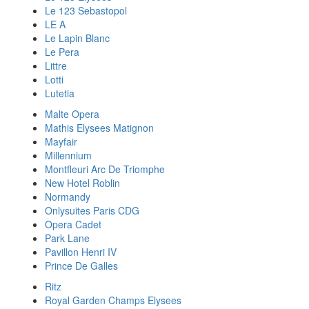
Le 123 Sebastopol
LE A
Le Lapin Blanc
Le Pera
Littre
Lotti
Lutetia
Malte Opera
Mathis Elysees Matignon
Mayfair
Millennium
Montfleuri Arc De Triomphe
New Hotel Roblin
Normandy
Onlysuites Paris CDG
Opera Cadet
Park Lane
Pavillon Henri IV
Prince De Galles
Ritz
Royal Garden Champs Elysees