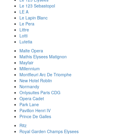
Le 123 Sebastopol
LE A
Le Lapin Blanc
Le Pera
Littre
Lotti
Lutetia
Malte Opera
Mathis Elysees Matignon
Mayfair
Millennium
Montfleuri Arc De Triomphe
New Hotel Roblin
Normandy
Onlysuites Paris CDG
Opera Cadet
Park Lane
Pavillon Henri IV
Prince De Galles
Ritz
Royal Garden Champs Elysees