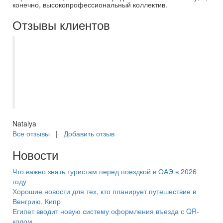
конечно, высокопрофессиональный коллектив.
Отзывы клиентов
Как всегда все прошло на отлично.
Сотрудники всегда на связи. Виктория
менеджер все объяснила, проблем не
возникло, помогла детям сделать
сюрприз ??
Natalya
Все отзывы
|
Добавить отзыв
Новости
Что важно знать туристам перед поездкой в ОАЭ в 2026
году
Хорошие новости для тех, кто планирует путешествие в
Венгрию, Кипр
Египет вводит новую систему оформления въезда с QR-
кодом