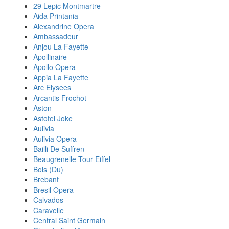
29 Lepic Montmartre
Aida Printania
Alexandrine Opera
Ambassadeur
Anjou La Fayette
Apollinaire
Apollo Opera
Appia La Fayette
Arc Elysees
Arcantis Frochot
Aston
Astotel Joke
Aulivia
Aulivia Opera
Bailli De Suffren
Beaugrenelle Tour Eiffel
Bois (Du)
Brebant
Bresil Opera
Calvados
Caravelle
Central Saint Germain