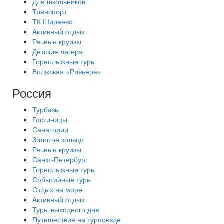
Для школьников
Транспорт
ТК Ширяево
Активный отдых
Речные круизы
Детские лагеря
Горнолыжные туры
Волжская «Ривьера»
Россия
Турбазы
Гостиницы
Санатории
Золотое кольцо
Речные круизы
Санкт-Петербург
Горнолыжные туры
Событийные туры
Отдых на море
Активный отдых
Туры выходного дня
Путешествие на турпоезде