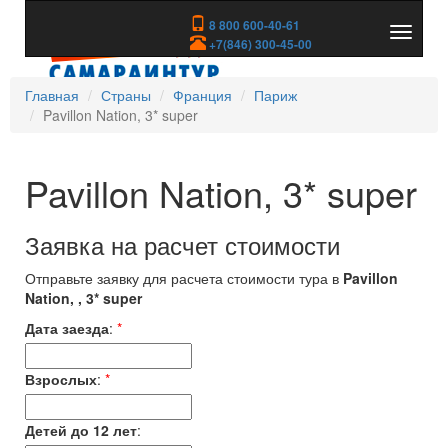
8 800 600-40-61
Показа
+7(846) 300-45-00
скрыть
меню
Главная
Страны
Франция
Париж
Pavillon Nation, 3* super
Pavillon Nation, 3* super
Заявка на расчет стоимости
Отправьте заявку для расчета стоимости тура в
Pavillon
Nation, , 3* super
Дата заезда
:
*
Взрослых
:
*
Детей до 12 лет
: