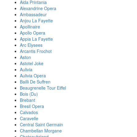
Aida Printania
Alexandrine Opera
Ambassadeur
Anjou La Fayette
Apollinaire
Apollo Opera
Appia La Fayette
Arc Elysees
Arcantis Frochot
Aston
Astotel Joke
Aulivia
Aulivia Opera
Bailli De Suffren
Beaugrenelle Tour Eiffel
Bois (Du)
Brebant
Bresil Opera
Calvados
Caravelle
Central Saint Germain
Chambellan Morgane
Chateaubriand