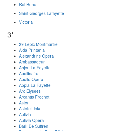
Roi Rene
Saint Georges Lafayette
Victoria
3*
29 Lepic Montmartre
Aida Printania
Alexandrine Opera
Ambassadeur
Anjou La Fayette
Apollinaire
Apollo Opera
Appia La Fayette
Arc Elysees
Arcantis Frochot
Aston
Astotel Joke
Aulivia
Aulivia Opera
Bailli De Suffren