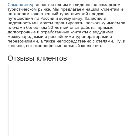
Самараинтур
является одним из лидеров на самарском
туристическом рынке. Мы предлагаем нашим клиентам и
партнерам качественный туристический продукт —
путешествия по России и всему миру. Качество и
надежность мы можем гарантировать, поскольку имеем за
плечами более чем 30-летний опыт работы, прямые
долгосрочные и отработанные контакты с ведущими
международными и российскими туроператорами и
перевозчиками, а также непосредственно с отелями. Ну, и,
конечно, высокопрофессиональный коллектив.
Отзывы клиентов
Хотим выразить Вам, вашей компании и
аэрофлоту благодарность за заботу и
организацию нашего отдыха. Большое
спасибо! Всё очень хорошо, отель вполне
оправдал свой рейтинг, всё
понравилось. Будем рады сотрудничать с
вами и впредь. Ваши контакты сохраню.
Будем что-то планировать на следующей
год, обязательно обращусь к вам!