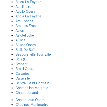
Anjou La Fayette
Apollinaire
Apollo Opera
Appia La Fayette
Arc Elysees
Arcantis Frochot
Aston
Astotel Joke
Aulivia
Aulivia Opera
Bailli De Suffren
Beaugrenelle Tour Eiffel
Bois (Du)
Brebant
Bresil Opera
Calvados
Caravelle
Central Saint Germain
Chambellan Morgane
Chateaubriand
Chateaudun Opera
Citadines Montmartre