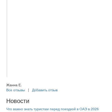
С Есенией Полькиной, как
туроперагентом "Самараинтур" знакомы
больше 10 лет. Необыкновенно
отзывчивый и интеллектуально развитый
специалист, который всегда подробно
расскажет и подскажет, правильный
Вариант выбора поездки. Наша семья
активные путишественники и за всё
время, Есения всегда была на связи во
время поездок. Рекомендуем как
отличного и ответственного
туроператора. Из 10 баллов 10+
Жанна Е.
Все отзывы
|
Добавить отзыв
Новости
Что важно знать туристам перед поездкой в ОАЭ в 2026