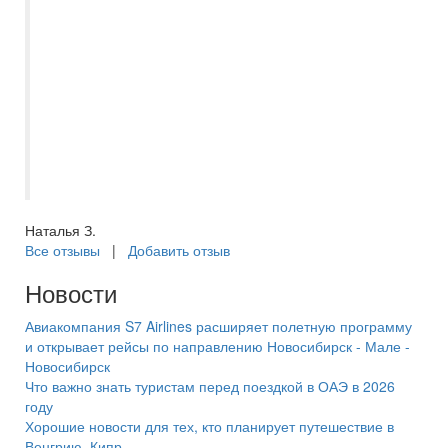
нашего бессменного менеджера
Евгению. Всегда на связи, помощь в
выборе отеля, или тура по Волге, отпуск
с ней становиться приятным и
комфортным, с самого начало
приобретения путёвки. Спасибо большое
за отпуск в этом году, вернулись из
Турции, шикарный отель, в Сиде.
Наталья З.
Все отзывы
|
Добавить отзыв
Новости
Авиакомпания S7 Airlines расширяет полетную программу
и открывает рейсы по направлению Новосибирск - Мале -
Новосибирск
Что важно знать туристам перед поездкой в ОАЭ в 2026
году
Хорошие новости для тех, кто планирует путешествие в
Венгрию, Кипр