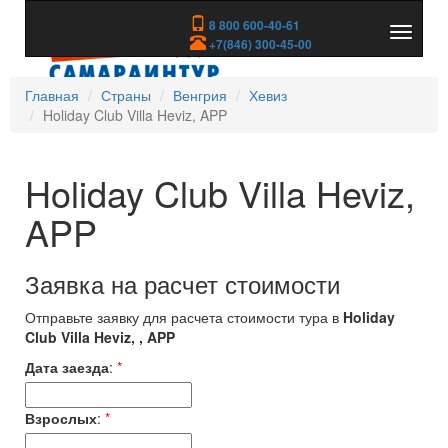
8 800 600-40-61
Показа
+7(846) 300-45-00
скрыть
меню
Главная
Страны
Венгрия
Хевиз
Holiday Club Villa Heviz, APP
Holiday Club Villa Heviz,
APP
Заявка на расчет стоимости
Отправьте заявку для расчета стоимости тура в
Holiday
Club Villa Heviz, , APP
Дата заезда
:
*
Взрослых
:
*