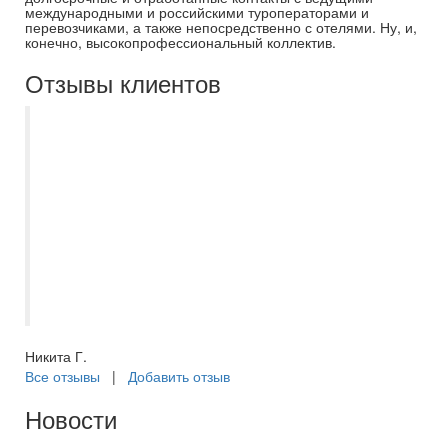
международными и российскими туроператорами и
перевозчиками, а также непосредственно с отелями. Ну, и,
конечно, высокопрофессиональный коллектив.
Отзывы клиентов
Хочу выразить благодарность Захаровой
Екатерине, организация нашего отдыха в
Тольятти прошло на очень высоком
уровне. Вся программа было пройдена
без помарок, а Екатерина мгновенно
реагировала на наши пожелания и
возникающие неурядицы. Спасибо за
отличный отдых!
Никита Г.
Все отзывы
|
Добавить отзыв
Новости