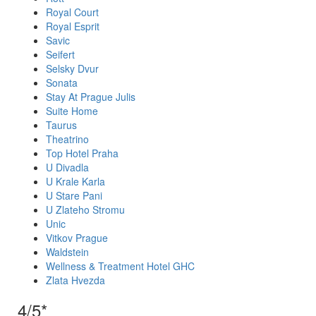
Royal Court
Royal Esprit
Savic
Seifert
Selsky Dvur
Sonata
Stay At Prague Julis
Suite Home
Taurus
Theatrino
Top Hotel Praha
U Divadla
U Krale Karla
U Stare Pani
U Zlateho Stromu
Unic
Vitkov Prague
Waldstein
Wellness & Treatment Hotel GHC
Zlata Hvezda
4/5*