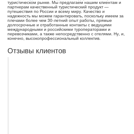
туристическом рынке. Мы предлагаем нашим клиентам и
партнерам качественный туристический продукт —
путешествия по России и всему миру. Качество и
надежность мы можем гарантировать, поскольку имеем за
плечами более чем 30-летний опыт работы, прямые
долгосрочные и отработанные контакты с ведущими
международными и российскими туроператорами и
перевозчиками, а также непосредственно с отелями. Ну, и,
конечно, высокопрофессиональный коллектив.
Отзывы клиентов
Отдыхали с Самараинтур в середине
августа 2025 г в Египте.По
сформулированным запросам нам очень
быстро подобрала
варианты,проконсультировала по всем
имеющимся ньюансам,всегда была на
связи , отвечала на все вопросы-
Екатерина Дорошкевич.Территориально
проживаем в другой области,поэтому
очень удобно,что все решалось