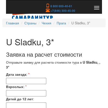
8 800 600-40-61
Показа
+7(846) 300-45-00
скрыть
меню
Главная
Страны
Чехия
Прага
U Sladku, 3*
U Sladku, 3*
Заявка на расчет стоимости
Отправьте заявку для расчета стоимости тура в
U Sladku, ,
3*
Дата заезда
:
*
Взрослых
:
*
Детей до 12 лет
: