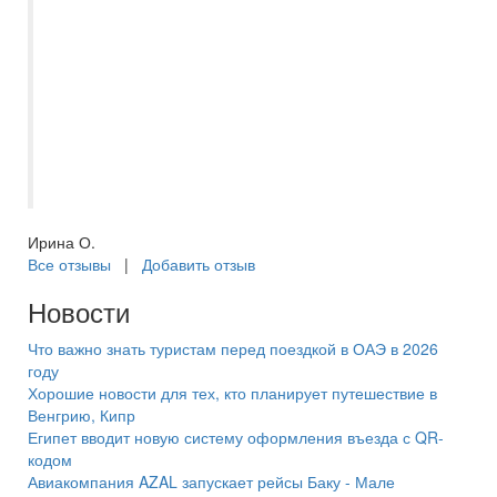
онлайн,без посещения
офиса.Обратилась в фирму по
рекомендации друзей.Для себя, в
будущем ,решила проводить отпуска с
данным Туроператором.Не одного
разочарования и невыпоненного
условия.Благодарю
Ирина О.
Все отзывы
|
Добавить отзыв
Новости
Что важно знать туристам перед поездкой в ОАЭ в 2026
году
Хорошие новости для тех, кто планирует путешествие в
Венгрию, Кипр
Египет вводит новую систему оформления въезда с QR-
кодом
Авиакомпания AZAL запускает рейсы Баку - Мале