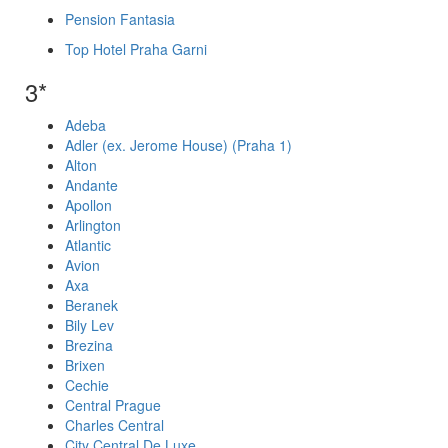
Pension Fantasia
Top Hotel Praha Garni
3*
Adeba
Adler (ex. Jerome House) (Praha 1)
Alton
Andante
Apollon
Arlington
Atlantic
Avion
Axa
Beranek
Bily Lev
Brezina
Brixen
Cechie
Central Prague
Charles Central
City Central De Luxe