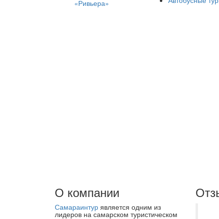
Автобусные ту
«Ривьера»
О компании
Отз
Самараинтур
является одним из
Не
лидеров на самарском туристическом