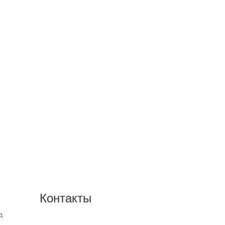
Контакты
д
+7(846) 300-45-00
8 800 600 40 61