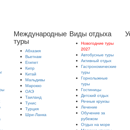
Международные
Виды отдыха
У
туры
Новогодние туры
2027
Абхазия
Автобусные туры
Вьетнам
Активный отдых
Египет
Гастрономические
Кипр
г
туры
Китай
Горнолыжные
Мальдивы
туры
Марокко
ры
Гостиницы
ОАЭ
Детский отдых
Таиланд
х
Речные круизы
Тунис
о
Лечение
Турция
Обучение за
Шри-Ланка
а
рубежом
Отдых на море