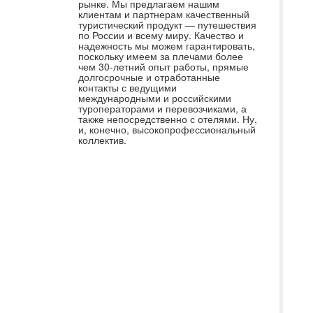
рынке. Мы предлагаем нашим
Са
клиентам и партнерам качественный
туристический продукт — путешествия
ос
по России и всему миру. Качество и
до
надежность мы можем гарантировать,
поскольку имеем за плечами более
бл
чем 30-летний опыт работы, прямые
долгосрочные и отработанные
ме
контакты с ведущими
Вс
международными и российскими
туроператорами и перевозчиками, а
от
также непосредственно с отелями. Ну,
и, конечно, высокопрофессиональный
во
коллектив.
вр
вс
Вс
до
пр
го
по
па
сн
то