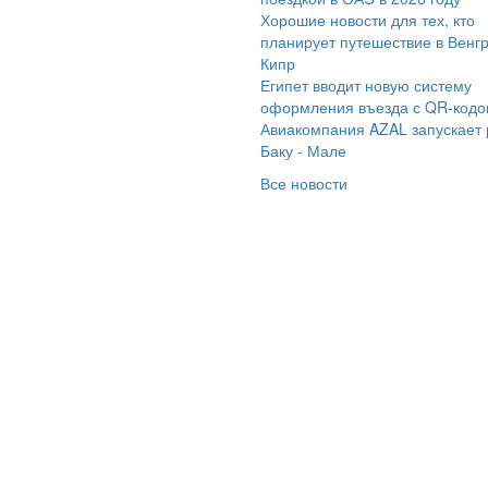
мараинтур и всегда
Хорошие новости для тех, кто
таемся очень
планирует путешествие в Венг
Кипр
вольны. Особую
Египет вводит новую систему
агодарность выражаю
оформления въезда с QR-код
неджеру Наталье.
Авиакомпания AZAL запускает
егда со мной на связи,
Баку - Мале
ветит на любой
Все новости
прос, проследит
емя вылета, пришлет
е нужные документы.
е оперативно. Мы
вольны. Помогли
овести два новых
да за границей 2 года
дряд. И вот через
ру недель вылетаем
ова. и, конечно же,
лько с Самараинтур.