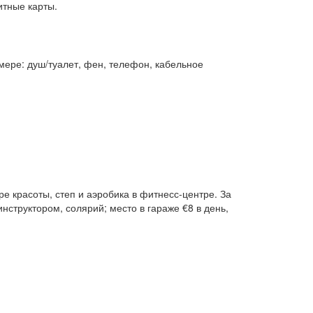
итные карты.
омере: душ/туалет, фен, телефон, кабельное
е красоты, степ и аэробика в фитнесс-центре. За
структором, солярий; место в гараже €8 в день,