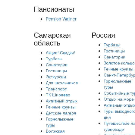
Пансионаты
Pension Wallner
Самарская
Россия
область
Турбазы
Гостиницы
Акции! Скидки!
Санатории
Турбазы
Золотое кольцо
Санатории
Речные круизы
Гостиницы
Санкт-Петербур
Экскурсии
Горнолыжные
Для школьников
туры
Транспорт
Событийные ту
ТК Ширяево
Отдых на море
Активный отдых
Активный отды
Речные круизы
Туры выходног
Детские лагеря
дня
Горнолыжные
Путешествие н
туры
турпоезде
Волжская