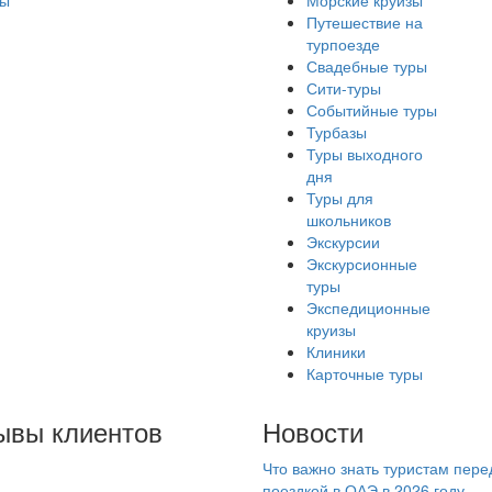
ры
Морские круизы
Путешествие на
турпоезде
Свадебные туры
Сити-туры
Событийные туры
Турбазы
Туры выходного
дня
Туры для
школьников
Экскурсии
Экскурсионные
туры
Экспедиционные
круизы
Клиники
Карточные туры
ывы клиентов
Новости
Что важно знать туристам пере
 первый раз летаем с
поездкой в ОАЭ в 2026 году