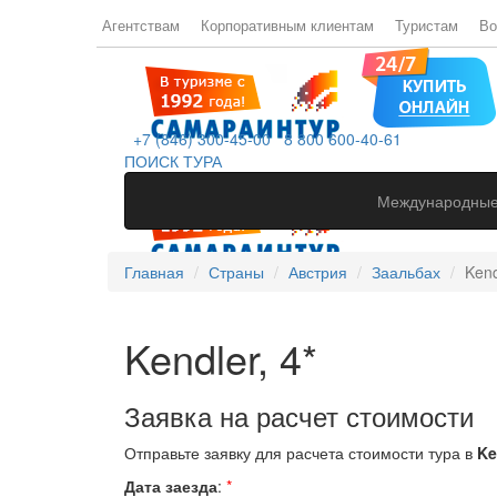
Агентствам
Корпоративным клиентам
Туристам
Во
+7 (846) 300-45-00
8 800 600-40-61
ПОИСК ТУРА
Международные
Главная
Страны
Австрия
Заальбах
Kend
Kendler, 4*
Заявка на расчет стоимости
Отправьте заявку для расчета стоимости тура в
Ke
Дата заезда
:
*