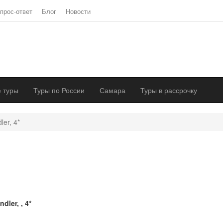
прос-ответ
Блог
Новости
 туры
Туры по России
Самара
Туры в рассрочку
ler, 4*
ndler, , 4*