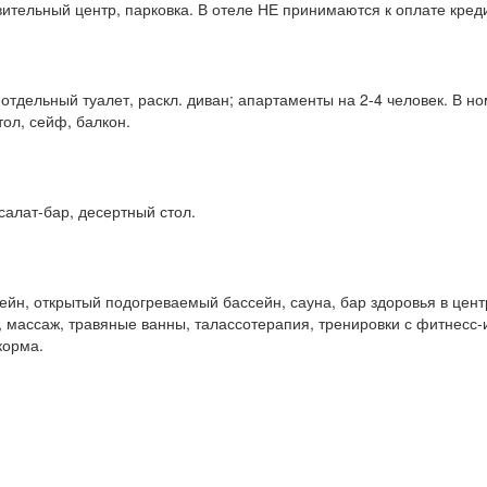
овительный центр, парковка. В отеле НЕ принимаются к оплате кред
 отдельный туалет, раскл. диван; апартаменты на 2-4 человек. В н
тол, сейф, балкон.
салат-бар, десертный стол.
йн, открытый подогреваемый бассейн, сауна, бар здоровья в центр
массаж, травяные ванны, талассотерапия, тренировки с фитнесс-ин
корма.