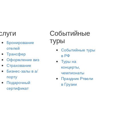
слуги
Событийные
туры
Бронирование
отелей
Событийные туры
Трансфер
в РФ
Оформление виз
Туры на
Страхование
концерты,
Бизнес-залы в а/
чемпионаты
порту
Праздник Ртвели
Подарочный
в Грузии
сертификат