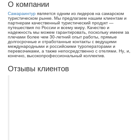
О компании
Самараинтур
является одним из лидеров на самарском
туристическом рынке. Мы предлагаем нашим клиентам и
партнерам качественный туристический продукт —
путешествия по России и всему миру. Качество и
надежность мы можем гарантировать, поскольку имеем за
плечами более чем 30-летний опыт работы, прямые
долгосрочные и отработанные контакты с ведущими
международными и российскими туроператорами и
перевозчиками, а также непосредственно с отелями. Ну, и,
конечно, высокопрофессиональный коллектив.
Отзывы клиентов
Недавно воспользовалась услугами
вашего турагентства и осталась приятно
удивлена качеством обслуживания и
вниманием к деталям. Ирина
профессионально, вежливо и
оперативно решала любые возникающие
вопросы. Особенно хочется отметить
высокую компетентность менеджера, она