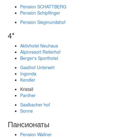
Pension SCHATTBERG
Pension Schipflinger
Pension Siegmundshof
4*
Aktivhotel Neuhaus
Alpinresort Reiterhof
Berger's Sporthotel
Gasthof Unterwirt
Ingonda
Kendler
Kristall
Panther
Saalbacher hof
Sonne
Пансионаты
Pension Wallner