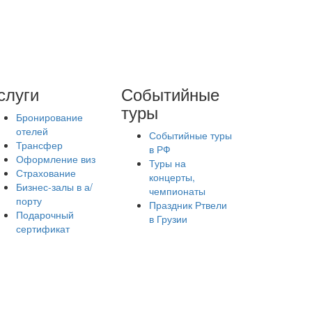
слуги
Событийные
туры
Бронирование
отелей
Событийные туры
Трансфер
в РФ
Оформление виз
Туры на
Страхование
концерты,
Бизнес-залы в а/
чемпионаты
порту
Праздник Ртвели
Подарочный
в Грузии
сертификат