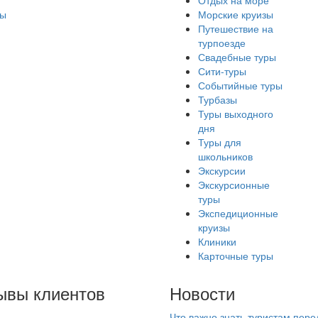
Отдых на море
ры
Морские круизы
Путешествие на
турпоезде
Свадебные туры
Сити-туры
Событийные туры
Турбазы
Туры выходного
дня
Туры для
школьников
Экскурсии
Экскурсионные
туры
Экспедиционные
круизы
Клиники
Карточные туры
ывы клиентов
Новости
Что важно знать туристам пере