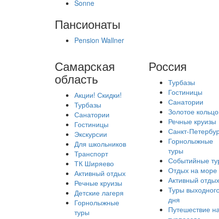
Sonne
Пансионаты
Pension Wallner
Самарская
Россия
область
Турбазы
Гостиницы
Акции! Скидки!
Санатории
Турбазы
Золотое кольцо
Санатории
Речные круизы
Гостиницы
Санкт-Петербур
Экскурсии
Горнолыжные
Для школьников
туры
Транспорт
Событийные ту
ТК Ширяево
Отдых на море
Активный отдых
Активный отды
Речные круизы
Туры выходног
Детские лагеря
дня
Горнолыжные
Путешествие н
туры