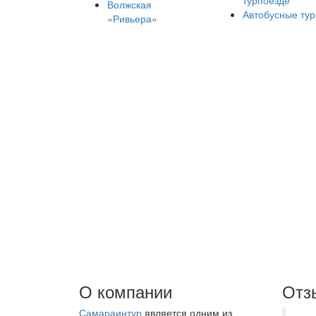
турпоезде
Волжская
Автобусные ту
«Ривьера»
О компании
Отз
Самараинтур
является одним из