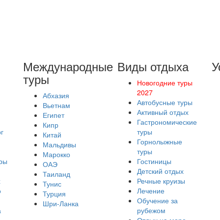
Международные
Виды отдыха
У
туры
Новогодние туры
2027
Абхазия
Автобусные туры
Вьетнам
Активный отдых
Египет
Гастрономические
Кипр
г
туры
Китай
Горнолыжные
Мальдивы
туры
Марокко
ры
Гостиницы
ОАЭ
Детский отдых
Таиланд
х
Речные круизы
Тунис
о
Лечение
Турция
Обучение за
Шри-Ланка
а
рубежом