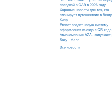
чу выразить
поездкой в ОАЭ в 2026 году
креннюю
Хорошие новости для тех, кто
агодарность за
планирует путешествие в Венг
Кипр
екрасно
Египет вводит новую систему
ланированную
оформления въезда с QR-код
ездку турагентству
Авиакомпания AZAL запускает
амараинтур», в
Баку - Мале
обенности менеджеру
Все новости
ктории. Она помогла
ределиться с отелем,
вечала на все
лнующие вопросы. А
о самое главное —
егда была на связи. В
дельности хочу
метить, что при
езде из отеля была
держка рейса на сутки,