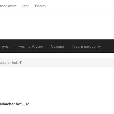
прос-ответ
Блог
Новости
 туры
Туры по России
Самара
Туры в рассрочку
bacher hof, 4*
albacher hof, , 4*