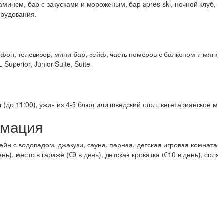
камином, бар с закусками и мороженым, бар apres-ski, ночной клуб
орудования.
ефон, телевизор, мини-бар, сейф, часть номеров с балконом и мяг
uperior, Junior Suite, Suite.
 (до 11:00), ужин из 4-5 блюд или шведский стол, вегетарианское м
рмация
йн с водопадом, джакузи, сауна, парная, детская игровая комната
нь), место в гараже (€9 в день), детская кроватка (€10 в день), с