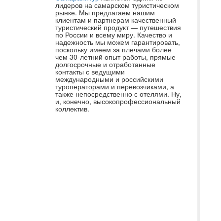
Хо
лидеров на самарском туристическом
рынке. Мы предлагаем нашим
ис
клиентам и партнерам качественный
туристический продукт — путешествия
бл
по России и всему миру. Качество и
пр
надежность мы можем гарантировать,
поскольку имеем за плечами более
сп
чем 30-летний опыт работы, прямые
долгосрочные и отработанные
по
контакты с ведущими
«С
международными и российскими
туроператорами и перевозчиками, а
ос
также непосредственно с отелями. Ну,
и, конечно, высокопрофессиональный
Ви
коллектив.
оп
от
во
чт
вс
от
от
вы
за