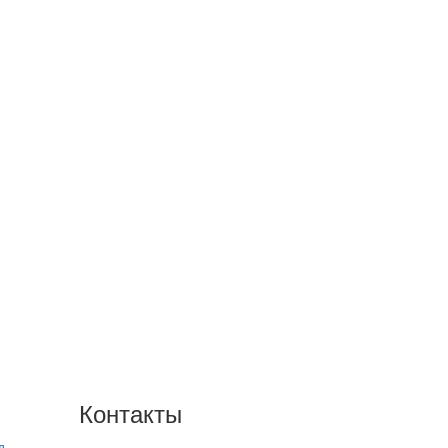
Контакты
д
+7(846) 300-45-00