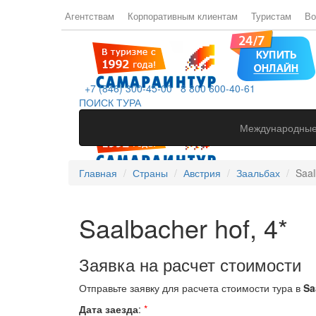
Агентствам
Корпоративным клиентам
Туристам
Во
+7 (846) 300-45-00
8 800 600-40-61
ПОИСК ТУРА
Международные
Главная
Страны
Австрия
Заальбах
Saal
Saalbacher hof, 4*
Заявка на расчет стоимости
Отправьте заявку для расчета стоимости тура в
Sa
Дата заезда
:
*