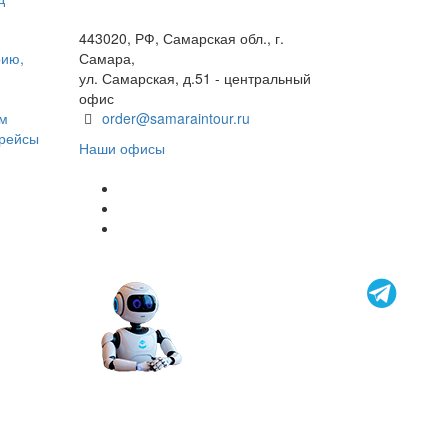
8 800 600 40 61
443020, РФ, Самарская обл., г.
рию,
Самара,
ул. Самарская, д.51 - центральный
офис
ом
order@samaraintour.ru
 рейсы
Наши офисы