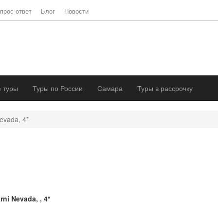
прос-ответ
Блог
Новости
 туры
Туры по России
Самара
Туры в рассрочку
evada, 4*
rni Nevada, , 4*