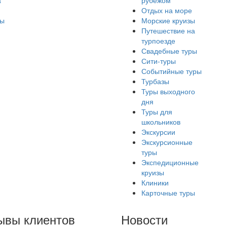
а
рубежом
Отдых на море
ры
Морские круизы
Путешествие на
турпоезде
Свадебные туры
Сити-туры
Событийные туры
Турбазы
Туры выходного
дня
Туры для
школьников
Экскурсии
Экскурсионные
туры
Экспедиционные
круизы
Клиники
Карточные туры
ывы клиентов
Новости