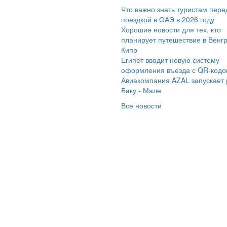
Что важно знать туристам пере
давно
поездкой в ОАЭ в 2026 году
спользовалась
Хорошие новости для тех, кто
лугами вашего
планирует путешествие в Венг
Кипр
рагентства и осталась
Египет вводит новую систему
иятно удивлена
оформления въезда с QR-код
чеством обслуживания
Авиакомпания AZAL запускает
вниманием к деталям.
Баку - Мале
ина
Все новости
офессионально,
жливо и оперативно
шала любые
зникающие вопросы.
обенно хочется
метить высокую
мпетентность
неджера, она помогла
добрать идеальный