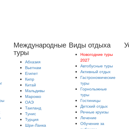
Международные
Виды отдыха
У
туры
Новогодние туры
2027
Абхазия
Автобусные туры
Вьетнам
Активный отдых
Египет
Гастрономические
Кипр
г
туры
Китай
Горнолыжные
Мальдивы
туры
Марокко
ры
Гостиницы
ОАЭ
Детский отдых
Таиланд
х
Речные круизы
Тунис
о
Лечение
Турция
Обучение за
Шри-Ланка