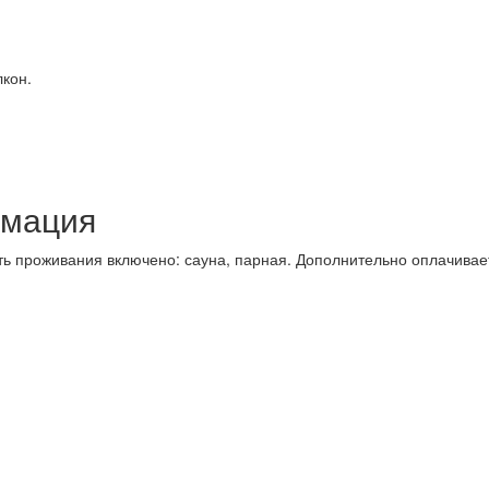
лкон.
рмация
сть проживания включено: сауна, парная. Дополнительно оплачивает