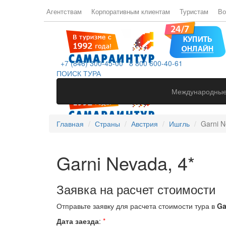
Агентствам
Корпоративным клиентам
Туристам
Во
+7 (846) 300-45-00
8 800 600-40-61
ПОИСК ТУРА
Международные
Главная
Страны
Австрия
Ишгль
Garni N
Garni Nevada, 4*
Заявка на расчет стоимости
Отправьте заявку для расчета стоимости тура в
Ga
Дата заезда
:
*