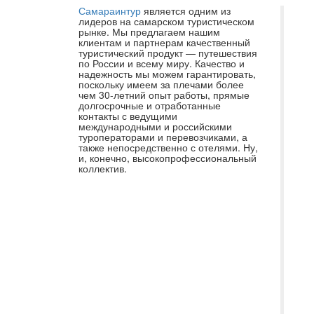
Самараинтур
является одним из
Не
лидеров на самарском туристическом
рынке. Мы предлагаем нашим
во
клиентам и партнерам качественный
туристический продукт — путешествия
ус
по России и всему миру. Качество и
ту
надежность мы можем гарантировать,
поскольку имеем за плечами более
пр
чем 30-летний опыт работы, прямые
долгосрочные и отработанные
ка
контакты с ведущими
и 
международными и российскими
туроператорами и перевозчиками, а
Ир
также непосредственно с отелями. Ну,
и, конечно, высокопрофессиональный
пр
коллектив.
ве
ре
во
Ос
от
ко
ме
по