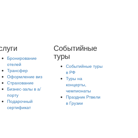
слуги
Событийные
туры
Бронирование
отелей
Событийные туры
Трансфер
в РФ
Оформление виз
Туры на
Страхование
концерты,
Бизнес-залы в а/
чемпионаты
порту
Праздник Ртвели
Подарочный
в Грузии
сертификат