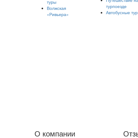
Путешествие н
туры
турпоезде
Волжская
Автобусные ту
«Ривьера»
О компании
Отз