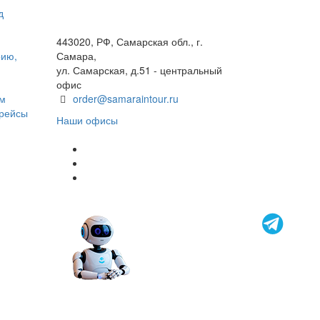
д
+7(846) 300-45-00
8 800 600 40 61
443020, РФ, Самарская обл., г.
рию,
Самара,
ул. Самарская, д.51 - центральный
офис
ом
order@samaraintour.ru
 рейсы
Наши офисы