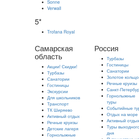
Sonne
Verwall
5*
Trofana Royal
Самарская
Россия
область
Турбазы
Гостиницы
Акции! Скидки!
Санатории
Турбазы
Золотое кольцо
Санатории
Речные круизы
Гостиницы
Санкт-Петербур
Экскурсии
Горнолыжные
Для школьников
туры
Транспорт
Событийные ту
ТК Ширяево
Отдых на море
Активный отдых
Активный отды
Речные круизы
Туры выходног
Детские лагеря
дня
Горнолыжные