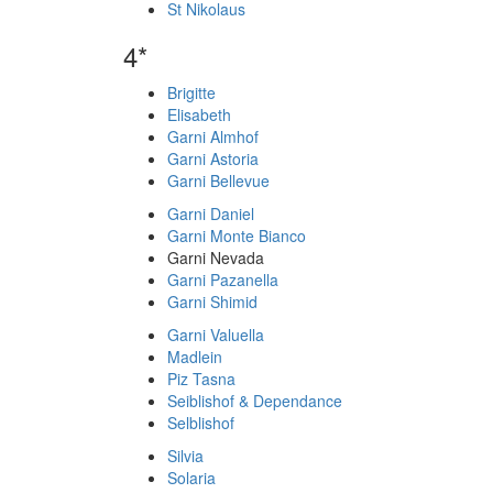
St Nikolaus
4*
Brigitte
Elisabeth
Garni Almhof
Garni Astoria
Garni Bellevue
Garni Daniel
Garni Monte Bianco
Garni Nevada
Garni Pazanella
Garni Shimid
Garni Valuella
Madlein
Piz Tasna
Seiblishof & Dependance
Selblishof
Silvia
Solaria