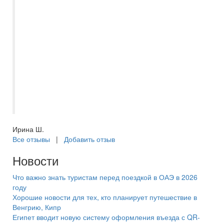
сервисом данной компании. Оформляла
тур менеджер Анастасия. Качественно,
оперативно, ориентированность на
клиента, вежливость. Благодарим за
организованный отдых! Воспользовались
услугами Корал Тревел при покупке
экскурсии в Дубай. Рекомендуем
экскурсии именно от этой компании, т.к.
все было организовано отлично.
Ирина Ш.
Все отзывы
|
Добавить отзыв
Новости
Что важно знать туристам перед поездкой в ОАЭ в 2026
году
Хорошие новости для тех, кто планирует путешествие в
Венгрию, Кипр
Египет вводит новую систему оформления въезда с QR-