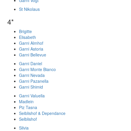
Garni Vogt
St Nikolaus
4*
Brigitte
Elisabeth
Garni Almhof
Garni Astoria
Garni Bellevue
Garni Daniel
Garni Monte Bianco
Garni Nevada
Garni Pazanella
Garni Shimid
Garni Valuella
Madlein
Piz Tasna
Seiblishof & Dependance
Selblishof
Silvia