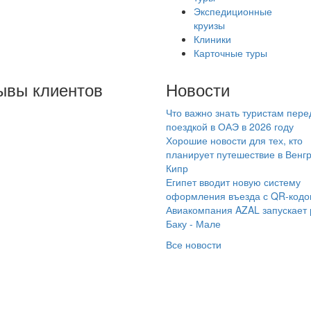
Экспедиционные
круизы
Клиники
Карточные туры
ывы клиентов
Новости
Что важно знать туристам пере
существовании
поездкой в ОАЭ в 2026 году
рфирмы Самараинтур
Хорошие новости для тех, кто
аю давно. Хорошо что
планирует путешествие в Венг
Кипр
 сайте есть
Египет вводит новую систему
зможность
оформления въезда с QR-код
мостоятельно выбрать
Авиакомпания AZAL запускает
р по подходящим
Баку - Мале
ловеку параметрам. В
Все новости
ом году решила
спользоваться данной
лугой бронирования.