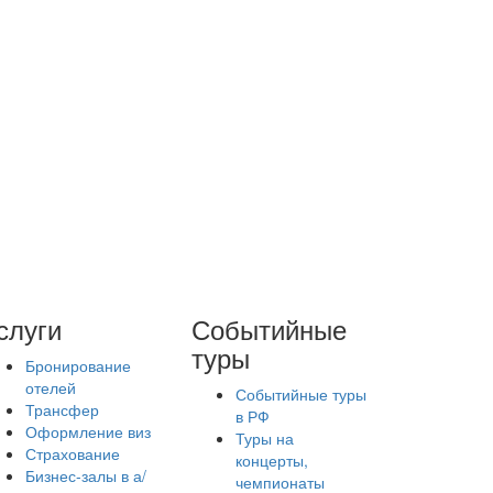
слуги
Событийные
туры
Бронирование
отелей
Событийные туры
Трансфер
в РФ
Оформление виз
Туры на
Страхование
концерты,
Бизнес-залы в а/
чемпионаты