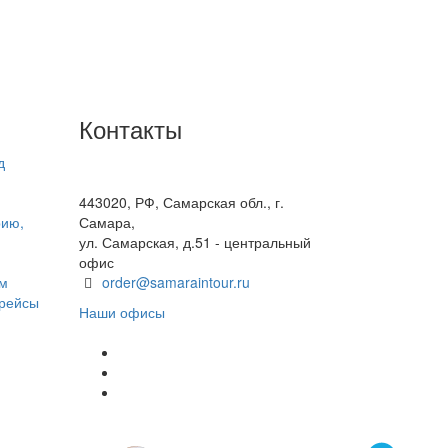
Контакты
д
+7(846) 300-45-00
8 800 600 40 61
443020, РФ, Самарская обл., г.
рию,
Самара,
ул. Самарская, д.51 - центральный
офис
ом
order@samaraintour.ru
 рейсы
Наши офисы