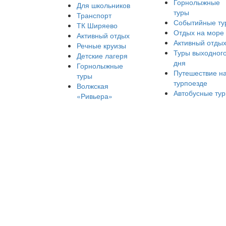
Горнолыжные
Для школьников
туры
Транспорт
Событийные ту
ТК Ширяево
Отдых на море
Активный отдых
Активный отды
Речные круизы
Туры выходног
Детские лагеря
дня
Горнолыжные
Путешествие н
туры
турпоезде
Волжская
Автобусные ту
«Ривьера»