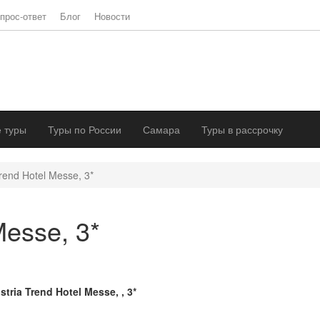
прос-ответ
Блог
Новости
 туры
Туры по России
Самара
Туры в рассрочку
Trend Hotel Messe, 3*
Messe, 3*
stria Trend Hotel Messe, , 3*