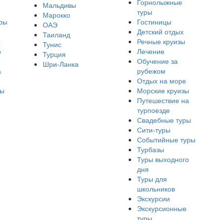
Горнолыжные
Мальдивы
туры
Марокко
ры
Гостиницы
ОАЭ
Детский отдых
Таиланд
х
Речные круизы
Тунис
о
Лечение
Турция
Обучение за
Шри-Ланка
а
рубежом
Отдых на море
ры
Морские круизы
Путешествие на
турпоезде
Свадебные туры
Сити-туры
Событийные туры
Турбазы
Туры выходного
дня
Туры для
школьников
Экскурсии
Экскурсионные
туры