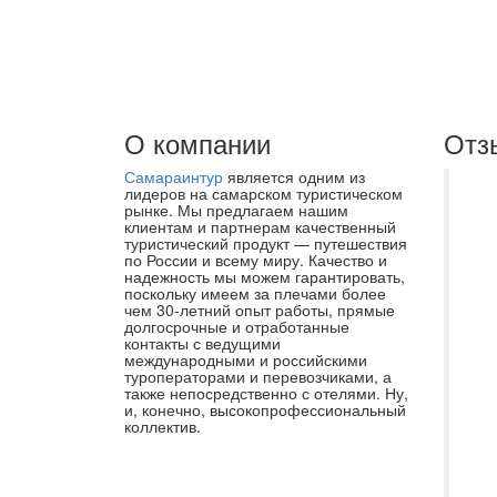
О компании
Отз
Самараинтур
является одним из
О 
лидеров на самарском туристическом
рынке. Мы предлагаем нашим
ту
клиентам и партнерам качественный
туристический продукт — путешествия
зн
по России и всему миру. Качество и
на
надежность мы можем гарантировать,
поскольку имеем за плечами более
во
чем 30-летний опыт работы, прямые
долгосрочные и отработанные
са
контакты с ведущими
ту
международными и российскими
туроператорами и перевозчиками, а
че
также непосредственно с отелями. Ну,
и, конечно, высокопрофессиональный
эт
коллектив.
во
ус