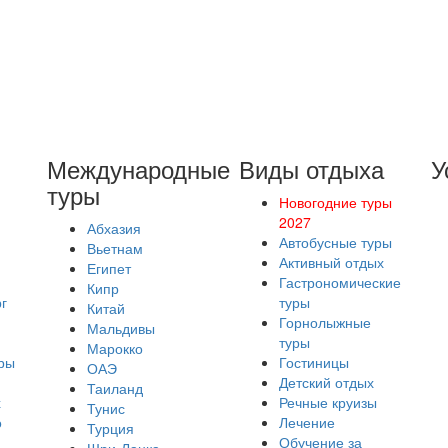
Международные
Виды отдыха
У
туры
Новогодние туры
2027
Абхазия
Автобусные туры
Вьетнам
Активный отдых
Египет
Гастрономические
Кипр
г
туры
Китай
Горнолыжные
Мальдивы
туры
Марокко
ры
Гостиницы
ОАЭ
Детский отдых
Таиланд
х
Речные круизы
Тунис
о
Лечение
Турция
Обучение за