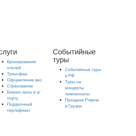
слуги
Событийные
туры
Бронирование
отелей
Событийные туры
Трансфер
в РФ
Оформление виз
Туры на
Страхование
концерты,
Бизнес-залы в а/
чемпионаты
порту
Праздник Ртвели
Подарочный
в Грузии
сертификат