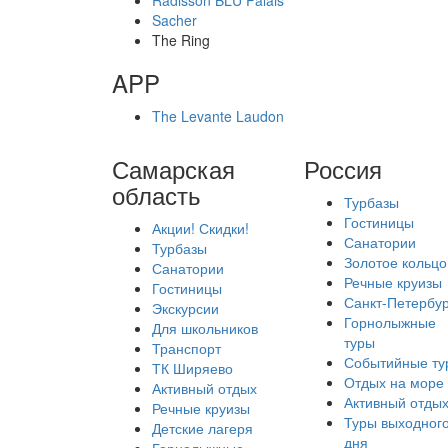
Radisson BLU Palais
Sacher
The Ring
APP
The Levante Laudon
Самарская
Россия
область
Турбазы
Гостиницы
Акции! Скидки!
Санатории
Турбазы
Золотое кольцо
Санатории
Речные круизы
Гостиницы
Санкт-Петербур
Экскурсии
Горнолыжные
Для школьников
туры
Транспорт
Событийные ту
ТК Ширяево
Отдых на море
Активный отдых
Активный отды
Речные круизы
Туры выходног
Детские лагеря
дня