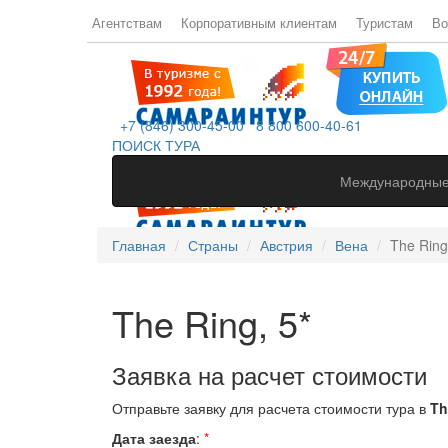
Агентствам
Корпоративным клиентам
Туристам
Во
+7 (846) 300-45-00
8 800 600-40-61
ПОИСК ТУРА
Международные
Главная
Страны
Австрия
Вена
The Ring
The Ring, 5*
Заявка на расчет стоимости
Отправьте заявку для расчета стоимости тура в
Th
Дата заезда
:
*