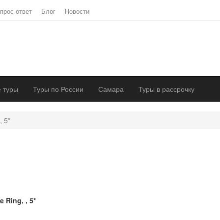
прос-ответ
Блог
Новости
 туры
Туры по России
Самара
Туры в рассрочку
, 5*
e Ring, , 5*