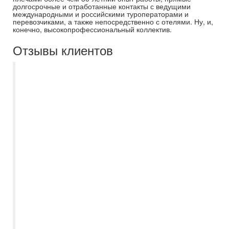
долгосрочные и отработанные контакты с ведущими
международными и российскими туроператорами и
перевозчиками, а также непосредственно с отелями. Ну, и,
конечно, высокопрофессиональный коллектив.
Отзывы клиентов
В былые годы пользовался услугами
Самараинтур регулярно. Хотя приезжал к
ним в офис уже с подобраным туром.
Прошли годы, ситуация изменилась.
Теперь заказываю тур через интернет, на
сайте Самараинтур. Привлекает прежде
всего цена. Выбрав тур, остаётся только
правильно вбить данные паспорта. В
январе 2025 года отдыхали парой в ОАЭ.
Всё было организовано и чётко.
Встретили, трансфер в отель и по
окончании отвезли в аэропорт.
Менеджер Самараинтур был постоянно