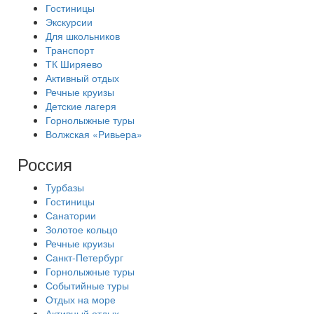
Гостиницы
Экскурсии
Для школьников
Транспорт
ТК Ширяево
Активный отдых
Речные круизы
Детские лагеря
Горнолыжные туры
Волжская «Ривьера»
Россия
Турбазы
Гостиницы
Санатории
Золотое кольцо
Речные круизы
Санкт-Петербург
Горнолыжные туры
Событийные туры
Отдых на море
Активный отдых