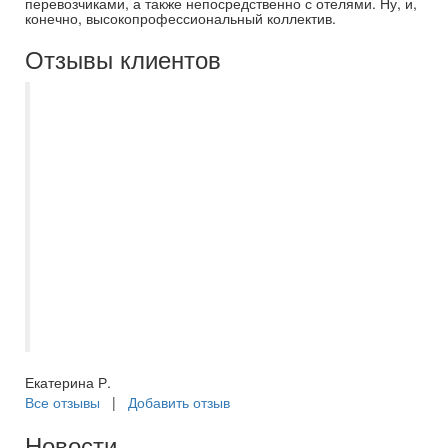
перевозчиками, а также непосредственно с отелями. Ну, и,
конечно, высокопрофессиональный коллектив.
Отзывы клиентов
Менеджер Мария (ТЦ Аврора) помогла в
рассрочку в 2 платежа приобрести
экскурсионный новогодний тур в Казань.
Несмотря на сложности с возможным
отказом тура из-за болезни ребенка,
Мария помогла разрешить все
недопонимания, была вежлива,
оперативна и всегда на связи. Поездка в
итоге состоялась, о чем ни капли не
пожалели. Благодарна за понимание!
Екатерина Р.
Все отзывы
|
Добавить отзыв
Новости