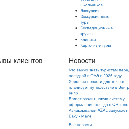
школьников
Экскурсии
Экскурсионные
туры
Экспедиционные
круизы
Клиники
Карточные туры
ывы клиентов
Новости
Что важно знать туристам пере
личная компания и
поездкой в ОАЭ в 2026 году
ганизация отдыха в
Хорошие новости для тех, кто
лом. Несколько моих
планирует путешествие в Венг
Кипр
ров подбирала и
Египет вводит новую систему
провождала Дробова
оформления въезда с QR-код
ина - прекрасный
Авиакомпания AZAL запускает
ециалист.
Баку - Мале
комендую.
Все новости