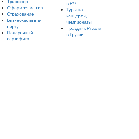
Трансфер
в РФ
Оформление виз
Туры на
Страхование
концерты,
Бизнес-залы в а/
чемпионаты
порту
Праздник Ртвели
Подарочный
в Грузии
сертификат