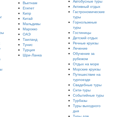
Автобусные туры
Вьетнам
Активный отдых
Египет
Гастрономические
Кипр
г
туры
Китай
Горнолыжные
Мальдивы
туры
Марокко
ры
Гостиницы
ОАЭ
Детский отдых
Таиланд
х
Речные круизы
Тунис
о
Лечение
Турция
Обучение за
Шри-Ланка
а
рубежом
Отдых на море
ры
Морские круизы
Путешествие на
турпоезде
Свадебные туры
Сити-туры
Событийные туры
Турбазы
Туры выходного
дня
Туры для