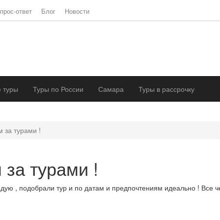
прос-ответ
Блог
Новости
 туры
Туры по России
Самара
Туры в рассрочку
м за турами !
 за турами !
ю , подобрали тур и по датам и предпочтениям идеально ! Все чет