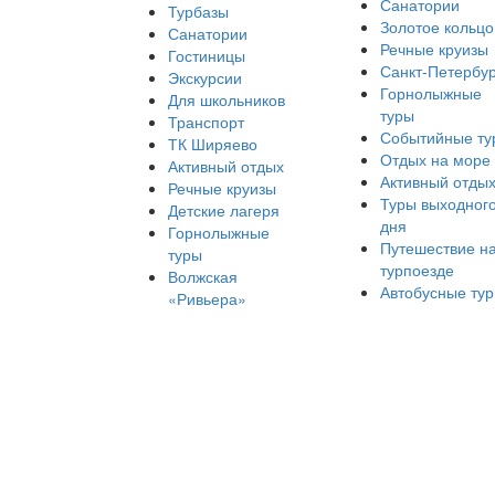
Санатории
Турбазы
Золотое кольцо
Санатории
Речные круизы
Гостиницы
Санкт-Петербур
Экскурсии
Горнолыжные
Для школьников
туры
Транспорт
Событийные ту
ТК Ширяево
Отдых на море
Активный отдых
Активный отды
Речные круизы
Туры выходног
Детские лагеря
дня
Горнолыжные
Путешествие н
туры
турпоезде
Волжская
Автобусные ту
«Ривьера»