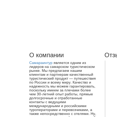
О компании
Отз
Самараинтур
является одним из
От
лидеров на самарском туристическом
рынке. Мы предлагаем нашим
ор
клиентам и партнерам качественный
туристический продукт — путешествия
це
по России и всему миру. Качество и
ту
надежность мы можем гарантировать,
поскольку имеем за плечами более
со
чем 30-летний опыт работы, прямые
долгосрочные и отработанные
Ир
контакты с ведущими
сп
международными и российскими
туроператорами и перевозчиками, а
Ре
также непосредственно с отелями. Ну,