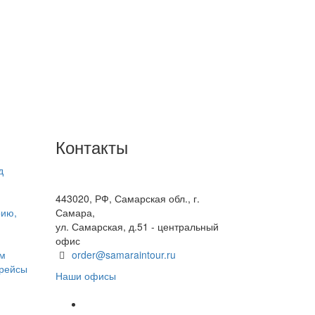
Контакты
д
+7(846) 300-45-00
8 800 600 40 61
443020, РФ, Самарская обл., г.
рию,
Самара,
ул. Самарская, д.51 - центральный
офис
ом
order@samaraintour.ru
 рейсы
Наши офисы