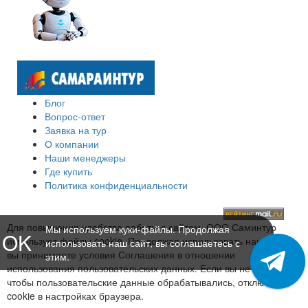
Блог
Вопрос-ответ
Заявка на тур
О компании
Наши менеджеры
Где купить
Политика конфиденциальности
Для повышения удобства работы с сайтом, ООО Саминтур
Мы используем куки-файлы. Продолжая
OK
использует файлы cookie. Продолжая использовать наш сайт,
использовать наш сайт, вы соглашаетесь с
вы принимаете условия Соглашения в отношении
этим.
использования пользовательских данных. Если вы не хотите,
чтобы пользовательские данные обрабатывались, отключите
cookie в настройках браузера.