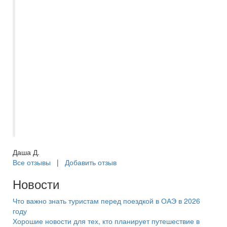
Третий раз летаем с Самараинтур, всегда
все организованно и на высшем уровне.
Огромная благодарность менеджеру
Асмик, которая была на связи буквально
24/7, помогла быстро забронировать тур
по выгодной цене, так же сообщала о
всех задержках рейса ,когда мы были на
отдыхе поддерживала связь и
подсказывала! Мы остались довольны!
Отдых прошел на ура!
Даша Д.
Все отзывы
|
Добавить отзыв
Новости
Что важно знать туристам перед поездкой в ОАЭ в 2026
году
Хорошие новости для тех, кто планирует путешествие в